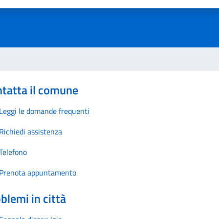
1 stelle su 5
uta 2 stelle su 5
Valuta 3 stelle su 5
Valuta 4 stelle su 5
Valuta 5 stelle su 5
tatta il comune
Leggi le domande frequenti
Richiedi assistenza
Telefono
Prenota appuntamento
blemi in città