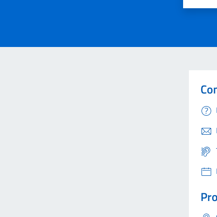
Valuta 
Val
Con
Pro