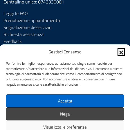
Centralino unico: 0742330001
Leggi le FAQ
Prenotazione appuntamento
Segnalazione disservizio
Richiesta assistenza
Feedback
Amministrazione trasparente
Gestisci Consenso
Albo Pretorio
Informativa privacy
Per fornire le migliori esperienze, utilizziamo tecnologie come i cookie per
Cookie Policy (UE)
memorizzare e/o accedere alle informazioni del dispositivo. Il consenso a queste
tecnologie ci permetterà di elaborare dati come il comportamento di navigazione
Social Media Policy
o ID unici su questo sito. Non acconsentire o ritirare il consenso può influire
Note legali
negativamente su alcune caratteristiche e funzioni.
Dichiarazione di accessibilità
Accetta
SEGUICI SU
Nega
Facebook
YouTube
Visualizza le preferenze