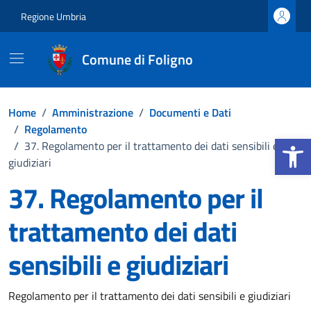
Vai ai contenuti
Vai al footer
Regione Umbria
Comune di Foligno
Home
/
Amministrazione
/
Documenti e Dati
/
Regolamento
Apri la b
/
37. Regolamento per il trattamento dei dati sensibili e
giudiziari
37. Regolamento per il
trattamento dei dati
sensibili e giudiziari
Dettagli del documento
Regolamento per il trattamento dei dati sensibili e giudiziari