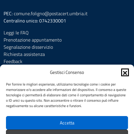
PEC:
comune.foligno@postacert.umbria.it
Centralino unico: 0742330001
Leggi le FAQ
Prenotazione appuntamento
Segnalazione disservizio
Richiesta assistenza
Feedback
Amministrazione trasparente
Gestisci Consenso
Albo Pretorio
Informativa privacy
Per fornire le migliori esperienze, utilizziamo tecnologie come i cookie per
Cookie Policy (UE)
memorizzare e/o accedere alle informazioni del dispositivo. Il consenso a queste
tecnologie ci permetterà di elaborare dati come il comportamento di navigazione
Social Media Policy
o ID unici su questo sito. Non acconsentire o ritirare il consenso può influire
Note legali
negativamente su alcune caratteristiche e funzioni.
Dichiarazione di accessibilità
Accetta
SEGUICI SU