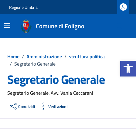
Vai ai contenuti
Vai al footer
Regione Umbria
Comune di Foligno
Home
/
Amministrazione
/
struttura politica
Apri la b
/
Segretario Generale
Segretario Generale
Segretario Generale: Avv. Vania Ceccarani
Condividi
Vedi azioni