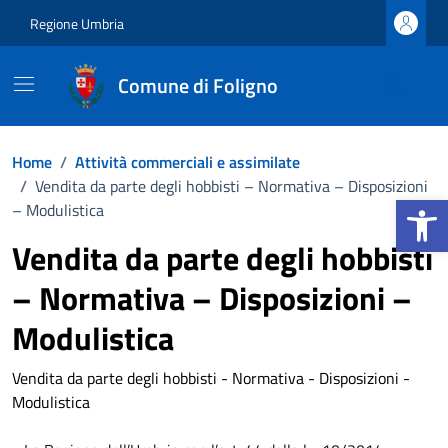
Vai ai contenuti
Vai al footer
Regione Umbria
Comune di Foligno
Home
/
Attività commerciali e assimilate
/
Vendita da parte degli hobbisti – Normativa – Disposizioni
Apri la b
– Modulistica
Vendita da parte degli hobbisti
– Normativa – Disposizioni –
Modulistica
Vendita da parte degli hobbisti - Normativa - Disposizioni -
Modulistica