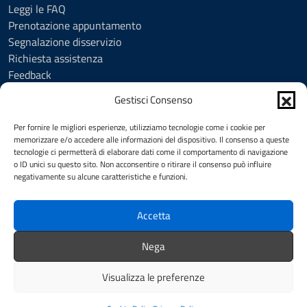
Leggi le FAQ
Prenotazione appuntamento
Segnalazione disservizio
Richiesta assistenza
Feedback
Amministrazione trasparente
Gestisci Consenso
Albo Pretorio
Informativa privacy
Per fornire le migliori esperienze, utilizziamo tecnologie come i cookie per
Cookie Policy (UE)
memorizzare e/o accedere alle informazioni del dispositivo. Il consenso a queste
tecnologie ci permetterà di elaborare dati come il comportamento di navigazione
Social Media Policy
o ID unici su questo sito. Non acconsentire o ritirare il consenso può influire
Note legali
negativamente su alcune caratteristiche e funzioni.
Dichiarazione di accessibilità
Accetta
SEGUICI SU
Nega
Facebook
YouTube
Visualizza le preferenze