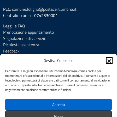
PEC:
comune.foligno@postacert.umbria.it
Centralino unico: 0742330001
Leggi le FAQ
Prenotazione appuntamento
Segnalazione disservizio
Richiesta assistenza
Feedback
Amministrazione trasparente
Gestisci Consenso
Albo Pretorio
Informativa privacy
Per fornire le migliori esperienze, utilizziamo tecnologie come i cookie per
Cookie Policy (UE)
memorizzare e/o accedere alle informazioni del dispositivo. Il consenso a queste
tecnologie ci permetterà di elaborare dati come il comportamento di navigazione
Social Media Policy
o ID unici su questo sito. Non acconsentire o ritirare il consenso può influire
Note legali
negativamente su alcune caratteristiche e funzioni.
Dichiarazione di accessibilità
Accetta
SEGUICI SU
Nega