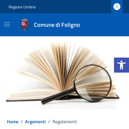
Vai ai contenuti
Vai al footer
Regione Umbria
Comune di Foligno
Apri la b
Home
/
Argomenti
/
Regolamenti