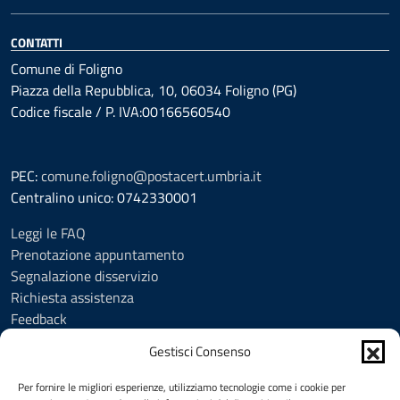
CONTATTI
Comune di Foligno
Piazza della Repubblica, 10, 06034 Foligno (PG)
Codice fiscale / P. IVA:00166560540
PEC:
comune.foligno@postacert.umbria.it
Centralino unico: 0742330001
Leggi le FAQ
Prenotazione appuntamento
Segnalazione disservizio
Richiesta assistenza
Feedback
Amministrazione trasparente
Gestisci Consenso
Albo Pretorio
Informativa privacy
Per fornire le migliori esperienze, utilizziamo tecnologie come i cookie per