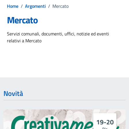
Home
/
Argomenti
/
Mercato
Mercato
Dettagli dell'argomento
Servizi comunali, documenti, uffici, notizie ed eventi
relativi a Mercato
Novità
19-20
Dic