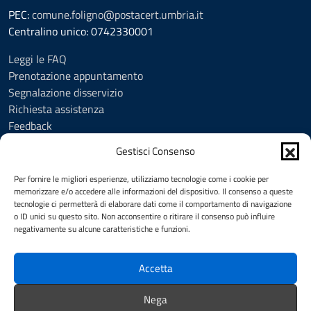
PEC:
comune.foligno@postacert.umbria.it
Centralino unico: 0742330001
Leggi le FAQ
Prenotazione appuntamento
Segnalazione disservizio
Richiesta assistenza
Feedback
Amministrazione trasparente
Gestisci Consenso
Albo Pretorio
Informativa privacy
Per fornire le migliori esperienze, utilizziamo tecnologie come i cookie per
Cookie Policy (UE)
memorizzare e/o accedere alle informazioni del dispositivo. Il consenso a queste
tecnologie ci permetterà di elaborare dati come il comportamento di navigazione
Social Media Policy
o ID unici su questo sito. Non acconsentire o ritirare il consenso può influire
Note legali
negativamente su alcune caratteristiche e funzioni.
Dichiarazione di accessibilità
Accetta
SEGUICI SU
Nega
Facebook
YouTube