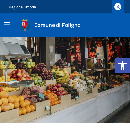
Vai ai contenuti
Vai al footer
Regione Umbria
Comune di Foligno
Apri la b