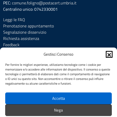
PEC:
comune.foligno@postacert.umbria.it
Centralino unico: 0742330001
Leggi le FAQ
Prenotazione appuntamento
Segnalazione disservizio
Richiesta assistenza
Feedback
Amministrazione trasparente
Gestisci Consenso
Albo Pretorio
Informativa privacy
Per fornire le migliori esperienze, utilizziamo tecnologie come i cookie per
Cookie Policy (UE)
memorizzare e/o accedere alle informazioni del dispositivo. Il consenso a queste
tecnologie ci permetterà di elaborare dati come il comportamento di navigazione
Social Media Policy
o ID unici su questo sito. Non acconsentire o ritirare il consenso può influire
Note legali
negativamente su alcune caratteristiche e funzioni.
Dichiarazione di accessibilità
Accetta
SEGUICI SU
Nega
Facebook
YouTube