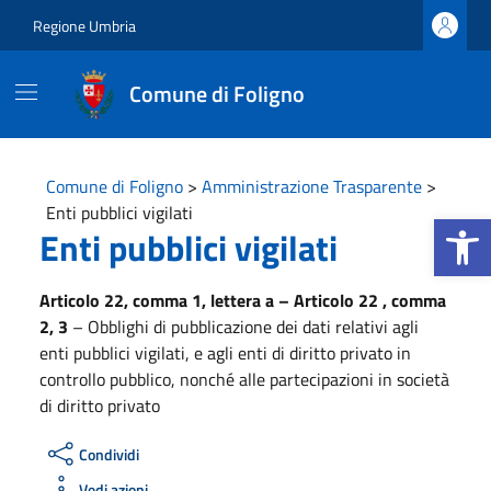
Vai ai contenuti
Vai al footer
Regione Umbria
Comune di Foligno
Comune di Foligno
>
Amministrazione Trasparente
>
Enti pubblici vigilati
Apri la b
Enti pubblici vigilati
Articolo 22, comma 1, lettera a – Articolo 22 , comma
2, 3
– Obblighi di pubblicazione dei dati relativi agli
enti pubblici vigilati, e agli enti di diritto privato in
controllo pubblico, nonché alle partecipazioni in società
di diritto privato
Condividi
Vedi azioni