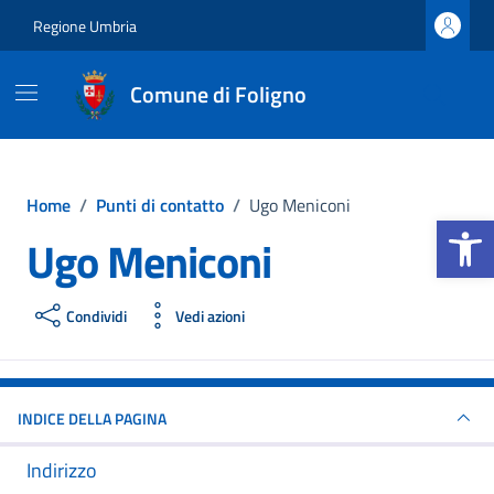
Vai ai contenuti
Vai al footer
Regione Umbria
Comune di Foligno
Home
/
Punti di contatto
/
Ugo Meniconi
Apri la b
Ugo Meniconi
Condividi
Vedi azioni
INDICE DELLA PAGINA
Indirizzo