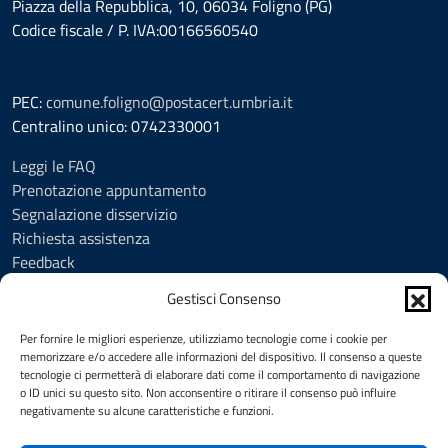
Piazza della Repubblica, 10, 06034 Foligno (PG)
Codice fiscale / P. IVA:00166560540
PEC:
comune.foligno@postacert.umbria.it
Centralino unico: 0742330001
Leggi le FAQ
Prenotazione appuntamento
Segnalazione disservizio
Richiesta assistenza
Feedback
Amministrazione trasparente
Gestisci Consenso
Albo Pretorio
Informativa privacy
Per fornire le migliori esperienze, utilizziamo tecnologie come i cookie per
Cookie Policy (UE)
memorizzare e/o accedere alle informazioni del dispositivo. Il consenso a queste
tecnologie ci permetterà di elaborare dati come il comportamento di navigazione
Social Media Policy
o ID unici su questo sito. Non acconsentire o ritirare il consenso può influire
Note legali
negativamente su alcune caratteristiche e funzioni.
Dichiarazione di accessibilità