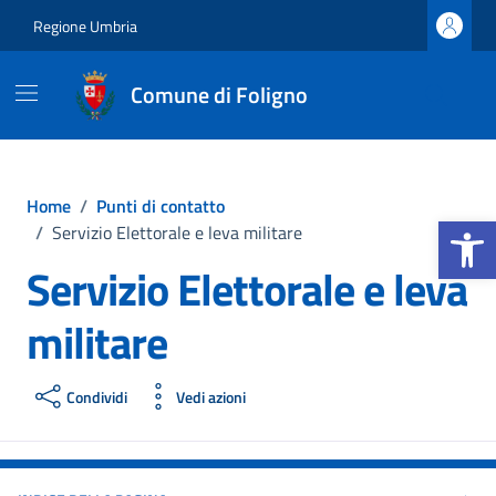
Vai ai contenuti
Vai al footer
Regione Umbria
Comune di Foligno
Home
/
Punti di contatto
Apri la b
/
Servizio Elettorale e leva militare
Servizio Elettorale e leva
militare
Condividi
Vedi azioni