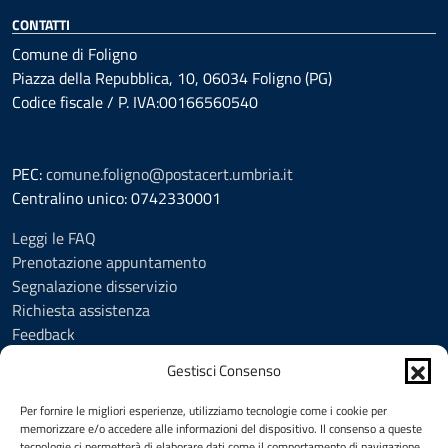
CONTATTI
Comune di Foligno
Piazza della Repubblica, 10, 06034 Foligno (PG)
Codice fiscale / P. IVA:00166560540
PEC:
comune.foligno@postacert.umbria.it
Centralino unico: 0742330001
Leggi le FAQ
Prenotazione appuntamento
Segnalazione disservizio
Richiesta assistenza
Feedback
Amministrazione trasparente
Gestisci Consenso
Albo Pretorio
Informativa privacy
Per fornire le migliori esperienze, utilizziamo tecnologie come i cookie per
Cookie Policy (UE)
memorizzare e/o accedere alle informazioni del dispositivo. Il consenso a queste
tecnologie ci permetterà di elaborare dati come il comportamento di navigazione