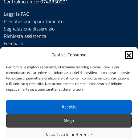
Centralino unico: 0742330001
Leggi le FAQ
Prenotazione appuntamento
Segnalazione disservizio
Richiesta assistenza
Feedback
Amministrazione trasparente
Gestisci Consenso
Albo Pretorio
Informativa privacy
Per fornire le migliori esperienze, utilizziamo tecnologie come i cookie per
Cookie Policy (UE)
memorizzare e/o accedere alle informazioni del dispositivo. Il consenso a queste
tecnologie ci permetterà di elaborare dati come il comportamento di navigazione
Social Media Policy
o ID unici su questo sito. Non acconsentire o ritirare il consenso può influire
Note legali
negativamente su alcune caratteristiche e funzioni.
Dichiarazione di accessibilità
Accetta
SEGUICI SU
Nega
Facebook
YouTube
Visualizza le preferenze