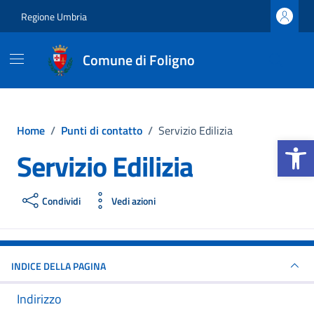
Vai ai contenuti
Vai al footer
Regione Umbria
Comune di Foligno
Home
/
Punti di contatto
/
Servizio Edilizia
Apri la b
Servizio Edilizia
Condividi
Vedi azioni
INDICE DELLA PAGINA
Indirizzo