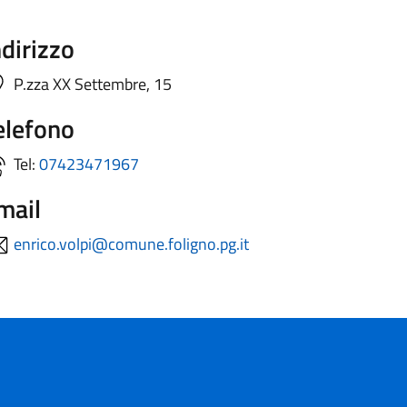
ndirizzo
P.zza XX Settembre, 15
elefono
Tel:
07423471967
mail
enrico.volpi@comune.foligno.pg.it