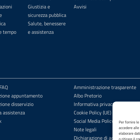
azioni
Giustizia e
Avvisi
e
sicurezza pubblica
ica
Salute, benessere
 e tempo
e assistenza
 FAQ
Amministrazione trasparente
zione appuntamento
Albo Pretorio
ione disservizio
Informativa privacy
a assistenza
Cookie Policy (UE)
k
Social Media Policy
Per fornire l
accedere alle
Note legali
elaborare dat
Dichiarazione di accessibilità
o ritirare il 