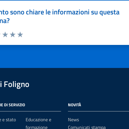
to sono chiare le informazioni su questa
na?
1 stelle su 5
uta 2 stelle su 5
Valuta 3 stelle su 5
Valuta 4 stelle su 5
Valuta 5 stelle su 5
 Foligno
E DI SERVIZIO
NOVITÀ
 e stato
Educazione e
News
formazione
Comunicati stampa