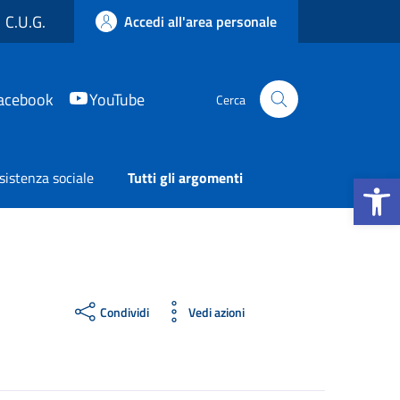
C.U.G.
Accedi all'area personale
acebook
YouTube
Cerca
Apri la b
sistenza sociale
Tutti gli argomenti
Condividi
Vedi azioni