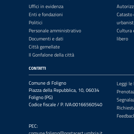
Uffici in evidenza
Autorizz
Enti e fondazioni
Catasto 
Politici
urbanist
Personale amministrativo
Cultura
Documenti e dati
libero
Città gemellate
Il Gonfalone della città
CONTATTI
Comune di Foligno
Leggi le
Piazza della Repubblica, 10, 06034
Prenota
Foligno (PG)
Segnalaz
Codice fiscale / P. IVA:00166560540
Richiest
Feedbac
PEC:
comune.foligno@postacert.umbria.it