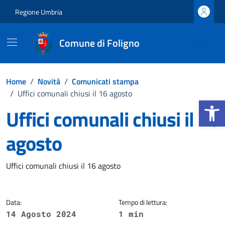
Vai ai contenuti
Vai al footer
Regione Umbria
Comune di Foligno
Home
/
Novità
/
Comunicati stampa
/
Uffici comunali chiusi il 16 agosto
Apri la b
Uffici comunali chiusi il 16
agosto
Dettagli della notizia
Uffici comunali chiusi il 16 agosto
Data:
Tempo di lettura:
14 Agosto 2024
1 min