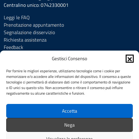
Centralino unico: 0742330001
Leggi le FAQ
Prenotazione appuntamento
Segnalazione disservizio
Richiesta assistenza
Feedback
Amministrazione trasparente
Gestisci Consenso
Albo Pretorio
Informativa privacy
Per fornire le migliori esperienze, utilizziamo tecnologie come i cookie per
Cookie Policy (UE)
memorizzare e/o accedere alle informazioni del dispositivo. Il consenso a queste
tecnologie ci permetterà di elaborare dati come il comportamento di navigazione
Social Media Policy
o ID unici su questo sito. Non acconsentire o ritirare il consenso può influire
Note legali
negativamente su alcune caratteristiche e funzioni.
Dichiarazione di accessibilità
Accetta
SEGUICI SU
Nega
Facebook
YouTube
Visualizza le preferenze