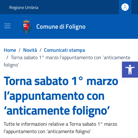
Vai ai contenuti
Vai al footer
Regione Umbria
Comune di Foligno
Home
/
Novità
/
Comunicati stampa
/
Torna sabato 1° marzo l’appuntamento con ‘anticamente
Apri la b
foligno’
Torna sabato 1° marzo
l’appuntamento con
‘anticamente foligno’
Dettagli della notizia
Tutte le informazioni relative a Torna sabato 1° marzo
l’appuntamento con ‘anticamente foligno’