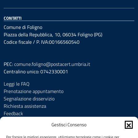
CONTATTI
Comune di Foligno
Piazza della Repubblica, 10, 06034 Foligno (PG)
Codice fiscale / P. IVA:00166560540
PEC:
comune.foligno@postacert.umbria.it
Centralino unico: 0742330001
Leggi le FAQ
Prenotazione appuntamento
Segnalazione disservizio
Richiesta assistenza
Feedback
Amministrazione trasparente
Gestisci Consenso
Albo Pretorio
Informativa privacy
Per fornire le migliori esperienze, utilizziamo tecnologie come i cookie per