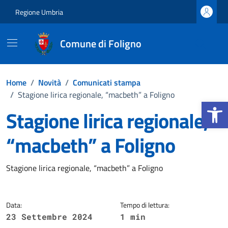
Vai ai contenuti
Vai al footer
Regione Umbria
Comune di Foligno
Home
/
Novità
/
Comunicati stampa
/
Stagione lirica regionale, “macbeth” a Foligno
Apri la b
Stagione lirica regionale,
“macbeth” a Foligno
Dettagli della notizia
Stagione lirica regionale, “macbeth” a Foligno
Data:
Tempo di lettura:
23 Settembre 2024
1 min