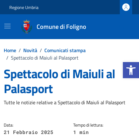
Vai ai contenuti
Vai al footer
Regione Umbria
Comune di Foligno
Home
/
Novità
/
Comunicati stampa
/
Spettacolo di Maiuli al Palasport
Apri la b
Spettacolo di Maiuli al
Palasport
Dettagli della notizia
Tutte le notizie relative a Spettacolo di Maiuli al Palasport
Data:
Tempo di lettura:
21 Febbraio 2025
1 min