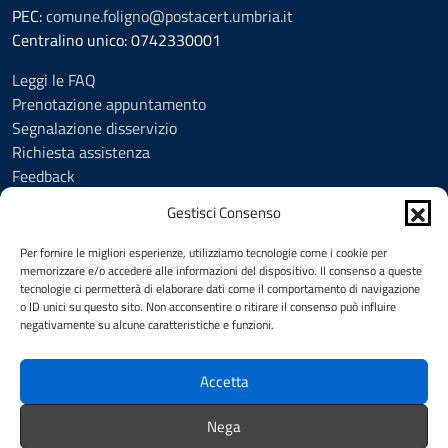
PEC:
comune.foligno@postacert.umbria.it
Centralino unico: 0742330001
Leggi le FAQ
Prenotazione appuntamento
Segnalazione disservizio
Richiesta assistenza
Feedback
Amministrazione trasparente
Gestisci Consenso
Albo Pretorio
Informativa privacy
Per fornire le migliori esperienze, utilizziamo tecnologie come i cookie per
Cookie Policy (UE)
memorizzare e/o accedere alle informazioni del dispositivo. Il consenso a queste
tecnologie ci permetterà di elaborare dati come il comportamento di navigazione
Social Media Policy
o ID unici su questo sito. Non acconsentire o ritirare il consenso può influire
Note legali
negativamente su alcune caratteristiche e funzioni.
Dichiarazione di accessibilità
Accetta
SEGUICI SU
Nega
Facebook
YouTube