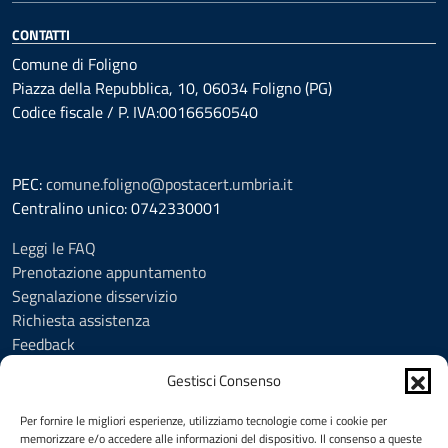
CONTATTI
Comune di Foligno
Piazza della Repubblica, 10, 06034 Foligno (PG)
Codice fiscale / P. IVA:00166560540
PEC:
comune.foligno@postacert.umbria.it
Centralino unico: 0742330001
Leggi le FAQ
Prenotazione appuntamento
Segnalazione disservizio
Richiesta assistenza
Feedback
Amministrazione trasparente
Gestisci Consenso
Albo Pretorio
Informativa privacy
Per fornire le migliori esperienze, utilizziamo tecnologie come i cookie per
Cookie Policy (UE)
memorizzare e/o accedere alle informazioni del dispositivo. Il consenso a queste