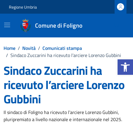
Vai ai contenuti
Vai al footer
Regione Umbria
Comune di Foligno
Home
/
Novità
/
Comunicati stampa
/
Sindaco Zuccarini ha ricevuto l’arciere Lorenzo Gubbini
Apri la b
Sindaco Zuccarini ha
ricevuto l’arciere Lorenzo
Gubbini
Dettagli della notizia
Il sindaco di Foligno ha ricevuto l’arciere Lorenzo Gubbini,
pluripremiato a livello nazionale e internazionale nel 2025.