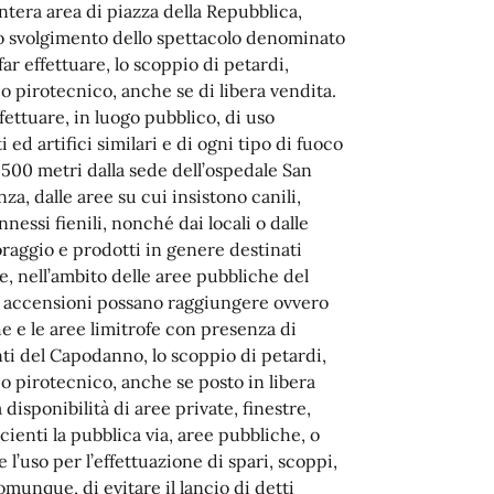
’intera area di piazza della Repubblica,
llo svolgimento dello spettacolo denominato
ar effettuare, lo scoppio di petardi,
oco pirotecnico, anche se di libera vendita.
effettuare, in luogo pubblico, di uso
 ed artifici similari e di ogni tipo di fuoco
 500 metri dalla sede dell’ospedale San
za, dalle aree su cui insistono canili,
annessi fienili, nonché dai locali o dalle
foraggio e prodotti in genere destinati
ue, nell’ambito delle aree pubbliche del
le accensioni possano raggiungere ovvero
e e le aree limitrofe con presenza di
ti del Capodanno, lo scoppio di petardi,
oco pirotecnico, anche se posto in libera
disponibilità di aree private, finestre,
picienti la pubblica via, aree pubbliche, o
 l’uso per l’effettuazione di spari, scoppi,
comunque, di evitare il lancio di detti