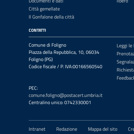
Documenti e dati
libero
Città gemellate
Il Gonfalone della città
CONTATTI
Comune di Foligno
Leggi le
Piazza della Repubblica, 10, 06034
Prenota
Foligno (PG)
Segnalaz
Codice fiscale / P. IVA:00166560540
Richiest
Feedbac
PEC:
comune.foligno@postacert.umbria.it
Centralino unico: 0742330001
Intranet
Redazione
Mappa del sito
Cr