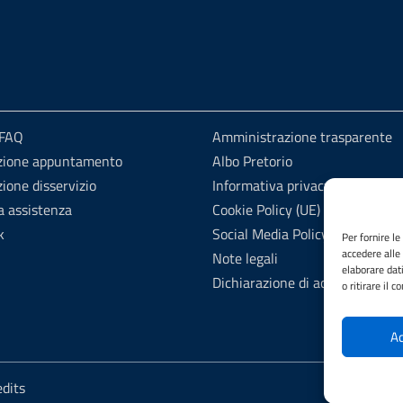
 FAQ
Amministrazione trasparente
zione appuntamento
Albo Pretorio
ione disservizio
Informativa privacy
a assistenza
Cookie Policy (UE)
k
Social Media Policy
Per fornire l
accedere alle
Note legali
elaborare dat
Dichiarazione di accessibilità
o ritirare il 
Ac
edits