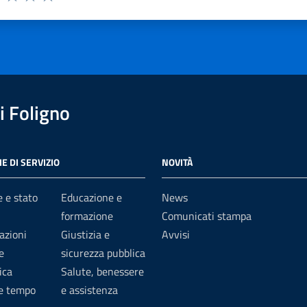
1 stelle su 5
uta 2 stelle su 5
Valuta 3 stelle su 5
Valuta 4 stelle su 5
Valuta 5 stelle su 5
 Foligno
E DI SERVIZIO
NOVITÀ
 e stato
Educazione e
News
formazione
Comunicati stampa
azioni
Giustizia e
Avvisi
e
sicurezza pubblica
ica
Salute, benessere
 e tempo
e assistenza