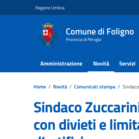
Vai ai contenuti
Vai al footer
Regione Umbria
Comune di Foligno
Provincia di Perugia
Amministrazione
Novità
Servizi
Home
/
Novità
/
Comunicati stampa
/
Sindaco 
Sindaco Zuccarin
con divieti e limi