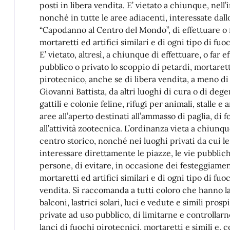
posti in libera vendita. E’ vietato a chiunque, nell
nonché in tutte le aree adiacenti, interessate da
“Capodanno al Centro del Mondo”, di effettuare o f
mortaretti ed artifici similari e di ogni tipo di fu
E’ vietato, altresì, a chiunque di effettuare, o far 
pubblico o privato lo scoppio di petardi, mortaretti
pirotecnico, anche se di libera vendita, a meno di
Giovanni Battista, da altri luoghi di cura o di degen
gattili e colonie feline, rifugi per animali, stalle e 
aree all’aperto destinati all’ammasso di paglia, di 
all’attività zootecnica. L’ordinanza vieta a chiunq
centro storico, nonché nei luoghi privati da cui 
interessare direttamente le piazze, le vie pubblich
persone, di evitare, in occasione dei festeggiamen
mortaretti ed artifici similari e di ogni tipo di fu
vendita. Si raccomanda a tutti coloro che hanno la 
balconi, lastrici solari, luci e vedute e simili pros
private ad uso pubblico, di limitarne e controllarne
lanci di fuochi pirotecnici, mortaretti e simili e, 