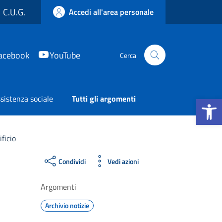
C.U.G.
Accedi all'area personale
acebook
YouTube
Cerca
Apri la b
sistenza sociale
Tutti gli argomenti
ficio
Condividi
Vedi azioni
Argomenti
Archivio notizie