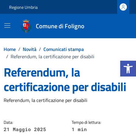
Vai ai contenuti
Vai al footer
Regione Umbria
Comune di Foligno
Home
/
Novità
/
Comunicati stampa
/
Referendum, la certificazione per disabili
Apri la b
Referendum, la
certificazione per disabili
Dettagli della notizia
Referendum, la certificazione per disabili
Data:
Tempo di lettura:
21 Maggio 2025
1 min