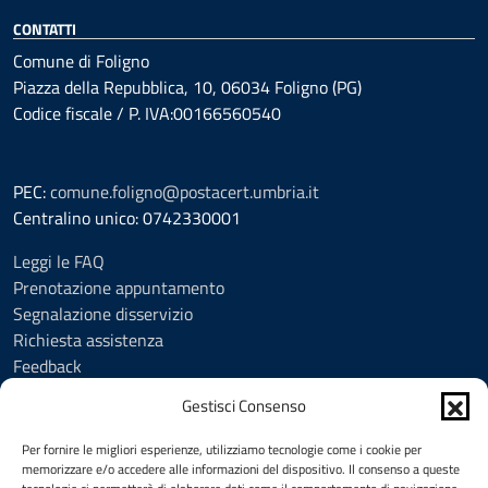
CONTATTI
Comune di Foligno
Piazza della Repubblica, 10, 06034 Foligno (PG)
Codice fiscale / P. IVA:00166560540
PEC:
comune.foligno@postacert.umbria.it
Centralino unico: 0742330001
Leggi le FAQ
Prenotazione appuntamento
Segnalazione disservizio
Richiesta assistenza
Feedback
Amministrazione trasparente
Gestisci Consenso
Albo Pretorio
Informativa privacy
Per fornire le migliori esperienze, utilizziamo tecnologie come i cookie per
Cookie Policy (UE)
memorizzare e/o accedere alle informazioni del dispositivo. Il consenso a queste