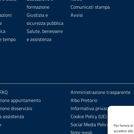
formazione
Comunicati stampa
azioni
Giustizia e
Avvisi
e
sicurezza pubblica
ica
Salute, benessere
 e tempo
e assistenza
 FAQ
Amministrazione trasparente
zione appuntamento
Albo Pretorio
ione disservizio
Informativa privacy
a assistenza
Cookie Policy (UE)
k
Social Media Policy
Per fornire l
accedere alle
Note legali