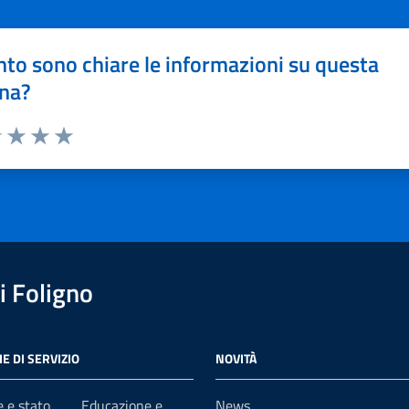
to sono chiare le informazioni su questa
na?
1 stelle su 5
uta 2 stelle su 5
Valuta 3 stelle su 5
Valuta 4 stelle su 5
Valuta 5 stelle su 5
 Foligno
E DI SERVIZIO
NOVITÀ
 e stato
Educazione e
News