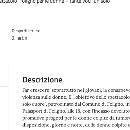
a
ettacolo “foligno per le donne – tante voci, un solo
Tempo di lettura:
2 min
Descrizione
Far crescere, soprattutto nei giovani, la consapevo
violenza sulle donne. E’ l’obiettivo dello spettaco
solo cuore”, patrocinato dal Comune di Foligno, 
Palasport di Foligno, alle 18, con l’incasso devolut
promuove progetti per le donne colpite da tumore
disposizione, giorno e notte, delle donne colpite 