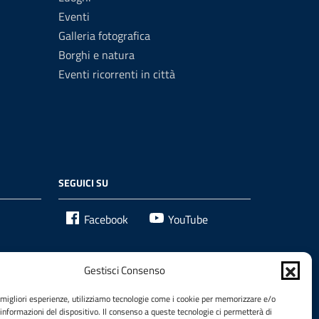
Eventi
Galleria fotografica
Borghi e natura
Eventi ricorrenti in città
SEGUICI SU
Facebook
YouTube
Gestisci Consenso
e migliori esperienze, utilizziamo tecnologie come i cookie per memorizzare e/o
 informazioni del dispositivo. Il consenso a queste tecnologie ci permetterà di