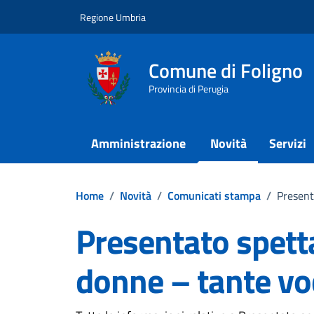
Vai ai contenuti
Vai al footer
Regione Umbria
Comune di Foligno
Provincia di Perugia
Amministrazione
Novità
Servizi
Home
/
Novità
/
Comunicati stampa
/
Present
Presentato spetta
donne – tante voc