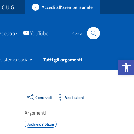
C.U.G.
Accedi all'area personale
acebook
YouTube
Cerca
Apri la b
sistenza sociale
Tutti gli argomenti
Condividi
Vedi azioni
Argomenti
Archivio notizie