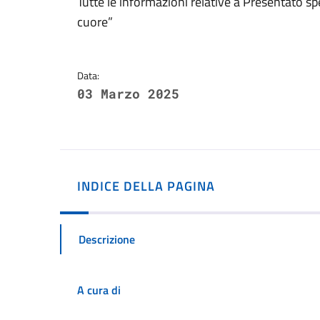
Dettagli della notizi
Tutte le informazioni relative a Presentato sp
cuore”
Data:
03 Marzo 2025
INDICE DELLA PAGINA
Descrizione
A cura di