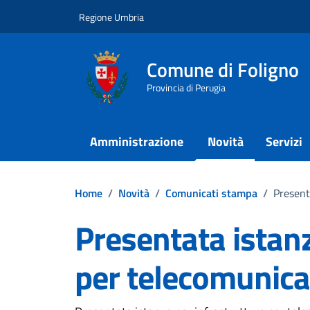
Vai ai contenuti
Vai al footer
Regione Umbria
Comune di Foligno
Provincia di Perugia
Amministrazione
Novità
Servizi
Home
/
Novità
/
Comunicati stampa
/
Present
Presentata istanz
per telecomunica