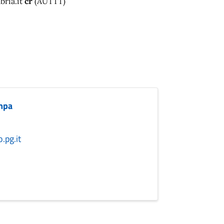
bria.it
cr
(AUTTT)
ampa
.pg.it