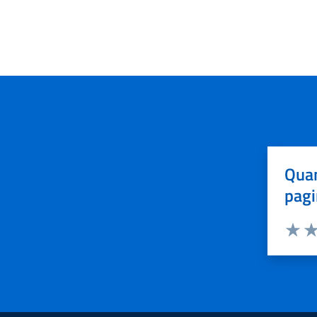
Quan
pagi
Valuta 
Val