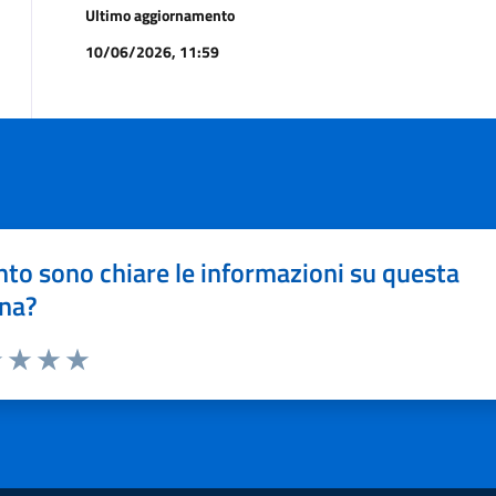
Ultimo aggiornamento
10/06/2026, 11:59
to sono chiare le informazioni su questa
na?
1 stelle su 5
uta 2 stelle su 5
Valuta 3 stelle su 5
Valuta 4 stelle su 5
Valuta 5 stelle su 5