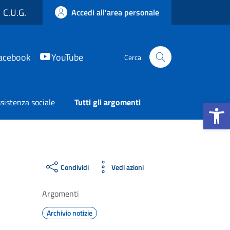
C.U.G.
Accedi all'area personale
acebook
YouTube
Cerca
Apri la b
sistenza sociale
Tutti gli argomenti
Condividi
Vedi azioni
Argomenti
Archivio notizie