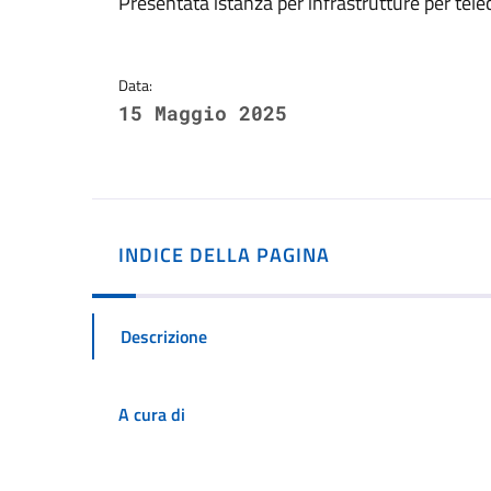
Dettagli della notizi
Presentata istanza per infrastrutture per tel
Data:
15 Maggio 2025
INDICE DELLA PAGINA
Descrizione
A cura di