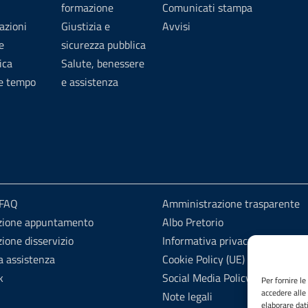
formazione
Comunicati stampa
azioni
Giustizia e
Avvisi
e
sicurezza pubblica
ica
Salute, benessere
 e tempo
e assistenza
 FAQ
Amministrazione trasparente
zione appuntamento
Albo Pretorio
ione disservizio
Informativa privacy
a assistenza
Cookie Policy (UE)
k
Social Media Policy
Per fornire l
accedere alle
Note legali
elaborare dat