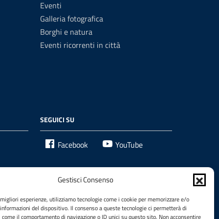
Eventi
Galleria fotografica
Borghi e natura
Eventi ricorrenti in città
SEGUICI SU
Facebook
YouTube
Gestisci Consenso
e migliori esperienze, utilizziamo tecnologie come i cookie per memorizzare e/o
 informazioni del dispositivo. Il consenso a queste tecnologie ci permetterà di
i come il comportamento di navigazione o ID unici su questo sito. Non acconsentire