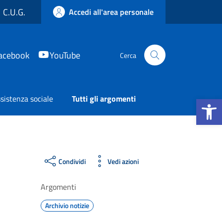
C.U.G.
Accedi all'area personale
acebook
YouTube
Cerca
Apri la b
sistenza sociale
Tutti gli argomenti
Condividi
Vedi azioni
Argomenti
Archivio notizie