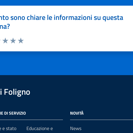
to sono chiare le informazioni su questa
na?
1 stelle su 5
uta 2 stelle su 5
Valuta 3 stelle su 5
Valuta 4 stelle su 5
Valuta 5 stelle su 5
 Foligno
E DI SERVIZIO
NOVITÀ
 e stato
Educazione e
News