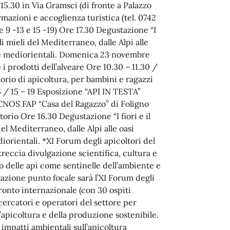
15.30 in Via Gramsci (di fronte a Palazzo
rmazioni e accoglienza turistica (tel. 0742
 9 -13 e 15 -19) Ore 17.30 Degustazione “I
i mieli del Mediterraneo, dalle Alpi alle
rive mediorientali. Domenica 23 novembre
 i prodotti dell’alveare Ore 10.30 – 11.30 /
torio di apicoltura, per bambini e ragazzi
13 / 15 – 19 Esposizione “API IN TESTA”
 CNOS FAP “Casa del Ragazzo” di Foligno
torio Ore 16.30 Degustazione “I fiori e il
l Mediterraneo, dalle Alpi alle oasi
diorientali. *XI Forum degli apicoltori del
reccia divulgazione scientifica, cultura e
lo delle api come sentinelle dell’ambiente e
tazione punto focale sarà l’XI Forum degli
onto internazionale (con 30 ospiti
icercatori e operatori del settore per
l’apicoltura e della produzione sostenibile.
impatti ambientali sull’apicoltura