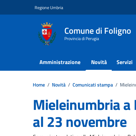
Vai ai contenuti
Vai al footer
Regione Umbria
Comune di Foligno
Provincia di Perugia
Amministrazione
Novità
Servizi
Home
/
Novità
/
Comunicati stampa
/
Mielein
Mieleinumbria a P
al 23 novembre