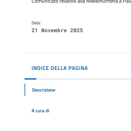
Dettagli della notizi
Comunicato relativo alla Mieleinumbria a Pal
Data:
21 Novembre 2025
INDICE DELLA PAGINA
Descrizione
A cura di