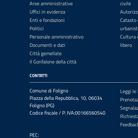
Aree amministrative
civile
Uffici in evidenza
Autorizz
Enti e fondazioni
Catasto 
Politici
urbanist
Personale amministrativo
Cultura
Documenti e dati
libero
Città gemellate
Il Gonfalone della città
CONTATTI
Comune di Foligno
Leggi le
Piazza della Repubblica, 10, 06034
Prenota
Foligno (PG)
Segnalaz
Codice fiscale / P. IVA:00166560540
Richiest
Feedbac
PEC: