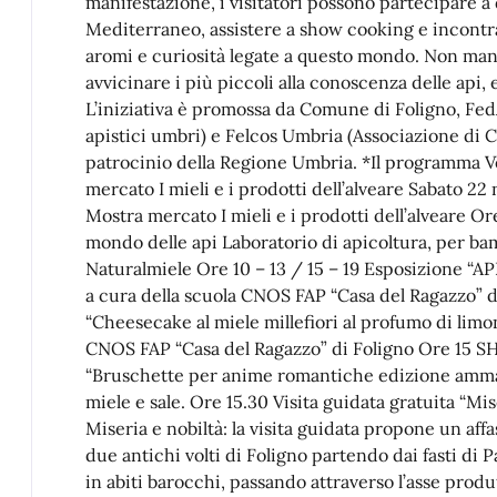
manifestazione, i visitatori possono partecipare a
Mediterraneo, assistere a show cooking e incontra
aromi e curiosità legate a questo mondo. Non manc
avvicinare i più piccoli alla conoscenza delle api, e 
L’iniziativa è promossa da Comune di Foligno, F
apistici umbri) e Felcos Umbria (Associazione di C
patrocinio della Regione Umbria. *Il programma 
mercato I mieli e i prodotti dell’alveare Sabato 2
Mostra mercato I mieli e i prodotti dell’alveare Ore 
mondo delle api Laboratorio di apicoltura, per bamb
Naturalmiele Ore 10 – 13 / 15 – 19 Esposizione “A
a cura della scuola CNOS FAP “Casa del Ragazzo”
“Cheesecake al miele millefiori al profumo di limo
CNOS FAP “Casa del Ragazzo” di Foligno Ore 15 
“Bruschette per anime romantiche edizione ammali
miele e sale. Ore 15.30 Visita guidata gratuita “Mis
Miseria e nobiltà: la visita guidata propone un affa
due antichi volti di Foligno partendo dai fasti di P
in abiti barocchi, passando attraverso l’asse pro