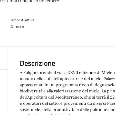
a
azzo Trinci fino al 23 novembre
Tempo di lettura:
4 min
Descrizione
A Foligno prende il via la XXVII edizione di Miele
mondo delle api, dell’apicoltura e del miele. Palaz
appassionati in un programma ricco di degustazioni
biodiversità e alla valorizzazione del miele. La pri
dell’Apicoltura del Mediterraneo, che si terrà il 22
e operatori del settore provenienti da diversi Pae
sostenibile, della produttività e delle politiche c