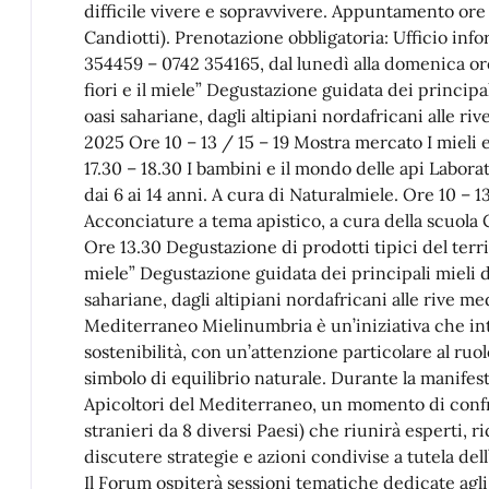
difficile vivere e sopravvivere. Appuntamento ore 
Candiotti). Prenotazione obbligatoria: Ufficio info
354459 – 0742 354165, dal lunedì alla domenica ore
fiori e il miele” Degustazione guidata dei principal
oasi sahariane, dagli altipiani nordafricani alle 
2025 Ore 10 – 13 / 15 – 19 Mostra mercato I mieli e
17.30 – 18.30 I bambini e il mondo delle api Labora
dai 6 ai 14 anni. A cura di Naturalmiele. Ore 10 – 
Acconciature a tema apistico, a cura della scuola
Ore 13.30 Degustazione di prodotti tipici del terri
miele” Degustazione guidata dei principali mieli de
sahariane, dagli altipiani nordafricani alle rive me
Mediterraneo Mielinumbria è un’iniziativa che int
sostenibilità, con un’attenzione particolare al ruo
simbolo di equilibrio naturale. Durante la manifes
Apicoltori del Mediterraneo, un momento di confr
stranieri da 8 diversi Paesi) che riunirà esperti, r
discutere strategie e azioni condivise a tutela del
Il Forum ospiterà sessioni tematiche dedicate agli 