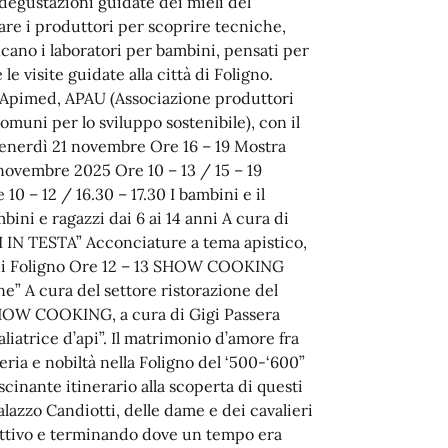
 degustazioni guidate dei mieli del
re i produttori per scoprire tecniche,
ano i laboratori per bambini, pensati per
le visite guidate alla città di Foligno.
edApimed, APAU (Associazione produttori
omuni per lo sviluppo sostenibile), con il
Venerdì 21 novembre Ore 16 – 19 Mostra
2 novembre 2025 Ore 10 – 13 / 15 – 19
10 – 12 / 16.30 – 17.30 I bambini e il
ini e ragazzi dai 6 ai 14 anni A cura di
PI IN TESTA” Acconciature a tema apistico,
 di Foligno Ore 12 – 13 SHOW COOKING
ne” A cura del settore ristorazione del
SHOW COOKING, a cura di Gigi Passera
atrice d’api”. Il matrimonio d’amore fra
eria e nobiltà nella Foligno del ‘500-‘600”
scinante itinerario alla scoperta di questi
alazzo Candiotti, delle dame e dei cavalieri
duttivo e terminando dove un tempo era