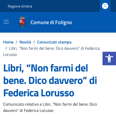
Vai ai contenuti
Vai al footer
Regione Umbria
Comune di Foligno
Home
/
Novità
/
Comunicati stampa
/
Libri, “Non farmi del bene. Dico davvero” di Federica
Apri la b
Lorusso
Libri, “Non farmi del
bene. Dico davvero” di
Federica Lorusso
Dettagli della notizia
Comunicato relativo a Libri, “Non farmi del bene. Dico
davvero” di Federica Lorusso