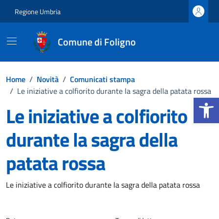
Vai ai contenuti
Vai al footer
Regione Umbria
Comune di Foligno
Home
/
Novità
/
Comunicati stampa
/
Le iniziative a colfiorito durante la sagra della patata rossa
Apri la b
Le iniziative a colfiorito
durante la sagra della
patata rossa
Dettagli della notizia
Le iniziative a colfiorito durante la sagra della patata rossa