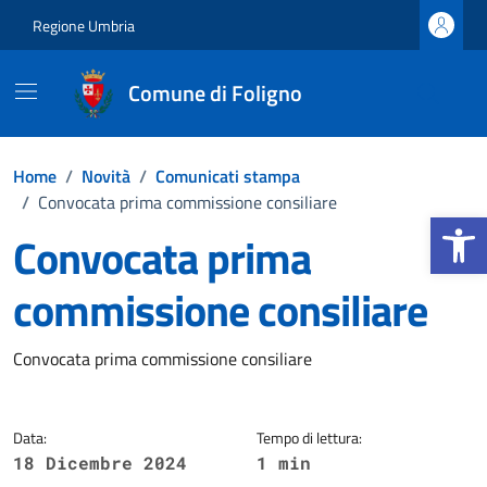
Vai ai contenuti
Vai al footer
Regione Umbria
Comune di Foligno
Home
/
Novità
/
Comunicati stampa
/
Convocata prima commissione consiliare
Apri la b
Convocata prima
commissione consiliare
Dettagli della notizia
Convocata prima commissione consiliare
Data:
Tempo di lettura:
18 Dicembre 2024
1 min