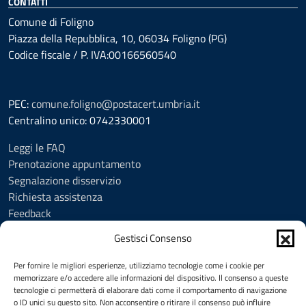
CONTATTI
Comune di Foligno
Piazza della Repubblica, 10, 06034 Foligno (PG)
Codice fiscale / P. IVA:00166560540
PEC:
comune.foligno@postacert.umbria.it
Centralino unico: 0742330001
Leggi le FAQ
Prenotazione appuntamento
Segnalazione disservizio
Richiesta assistenza
Feedback
Amministrazione trasparente
Gestisci Consenso
Albo Pretorio
Informativa privacy
Per fornire le migliori esperienze, utilizziamo tecnologie come i cookie per
Cookie Policy (UE)
memorizzare e/o accedere alle informazioni del dispositivo. Il consenso a queste
tecnologie ci permetterà di elaborare dati come il comportamento di navigazione
Social Media Policy
o ID unici su questo sito. Non acconsentire o ritirare il consenso può influire