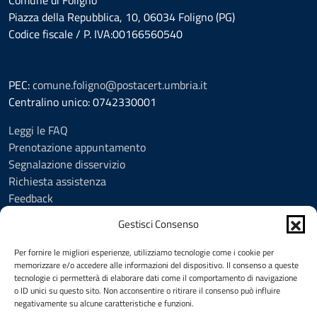
Comune di Foligno
Piazza della Repubblica, 10, 06034 Foligno (PG)
Codice fiscale / P. IVA:00166560540
PEC:
comune.foligno@postacert.umbria.it
Centralino unico: 0742330001
Leggi le FAQ
Prenotazione appuntamento
Segnalazione disservizio
Richiesta assistenza
Feedback
Amministrazione trasparente
Gestisci Consenso
Albo Pretorio
Informativa privacy
Per fornire le migliori esperienze, utilizziamo tecnologie come i cookie per
Cookie Policy (UE)
memorizzare e/o accedere alle informazioni del dispositivo. Il consenso a queste
tecnologie ci permetterà di elaborare dati come il comportamento di navigazione
Social Media Policy
o ID unici su questo sito. Non acconsentire o ritirare il consenso può influire
Note legali
negativamente su alcune caratteristiche e funzioni.