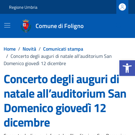
Vai ai contenuti
Vai al footer
Regione Umbria
Comune di Foligno
Home
/
Novità
/
Comunicati stampa
/
Concerto degli auguri di natale all’auditorium San
Apri la b
Domenico giovedì 12 dicembre
Concerto degli auguri di
natale all’auditorium San
Domenico giovedì 12
dicembre