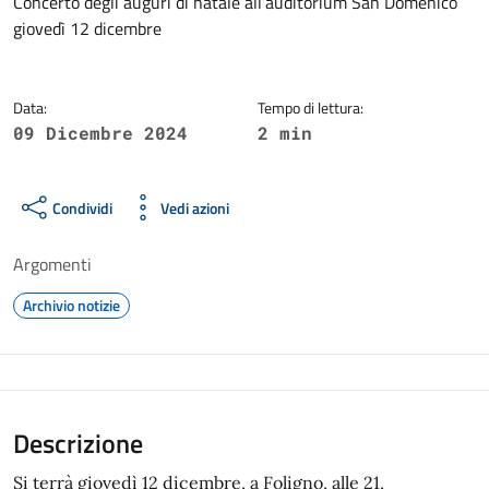
Dettagli della notizia
Concerto degli auguri di natale all’auditorium San Domenico
giovedì 12 dicembre
Data:
Tempo di lettura:
09 Dicembre 2024
2 min
Condividi
Vedi azioni
Argomenti
Archivio notizie
Descrizione
Si terrà giovedì 12 dicembre, a Foligno, alle 21,