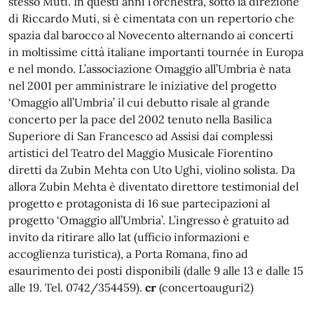
stesso Muti. In questi anni l’orchestra, sotto la direzione
di Riccardo Muti, si è cimentata con un repertorio che
spazia dal barocco al Novecento alternando ai concerti
in moltissime città italiane importanti tournée in Europa
e nel mondo. L’associazione Omaggio all’Umbria è nata
nel 2001 per amministrare le iniziative del progetto
‘Omaggio all’Umbria’ il cui debutto risale al grande
concerto per la pace del 2002 tenuto nella Basilica
Superiore di San Francesco ad Assisi dai complessi
artistici del Teatro del Maggio Musicale Fiorentino
diretti da Zubin Mehta con Uto Ughi, violino solista. Da
allora Zubin Mehta è diventato direttore testimonial del
progetto e protagonista di 16 sue partecipazioni al
progetto ‘Omaggio all’Umbria’. L’ingresso è gratuito ad
invito da ritirare allo Iat (ufficio informazioni e
accoglienza turistica), a Porta Romana, fino ad
esaurimento dei posti disponibili (dalle 9 alle 13 e dalle 15
alle 19. Tel. 0742/354459).
cr
(concertoauguri2)