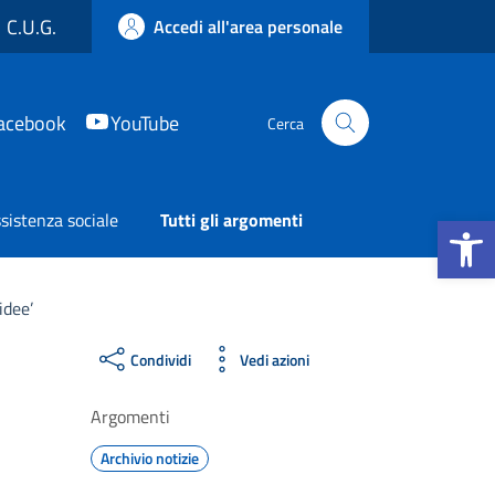
C.U.G.
Accedi all'area personale
acebook
YouTube
Cerca
Apri la b
sistenza sociale
Tutti gli argomenti
idee’
Condividi
Vedi azioni
Argomenti
Archivio notizie