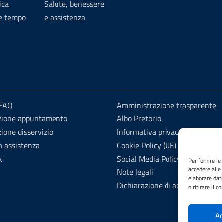
ica
Salute, benessere
 e tempo
e assistenza
 FAQ
Amministrazione trasparente
zione appuntamento
Albo Pretorio
ione disservizio
Informativa privacy
a assistenza
Cookie Policy (UE)
k
Social Media Policy
Per fornire l
accedere alle
Note legali
elaborare dat
Dichiarazione di accessibilità
o ritirare il 
Ac