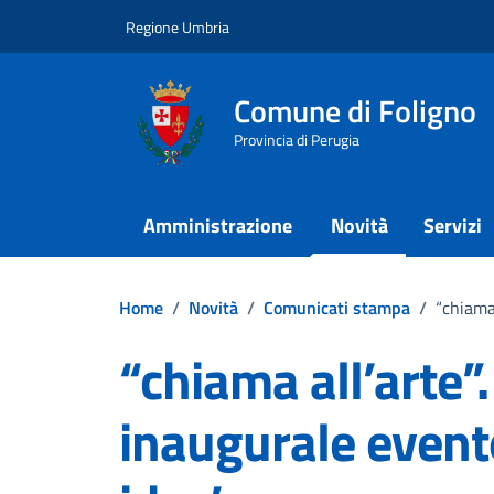
Vai ai contenuti
Vai al footer
Regione Umbria
Comune di Foligno
Provincia di Perugia
Amministrazione
Novità
Servizi
Home
/
Novità
/
Comunicati stampa
/
“chiama
“chiama all’arte”
inaugurale event