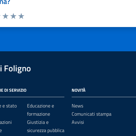
na?
1 stelle su 5
uta 2 stelle su 5
Valuta 3 stelle su 5
Valuta 4 stelle su 5
Valuta 5 stelle su 5
 Foligno
E DI SERVIZIO
NOVITÀ
 e stato
Educazione e
News
formazione
Comunicati stampa
azioni
Giustizia e
Avvisi
e
sicurezza pubblica