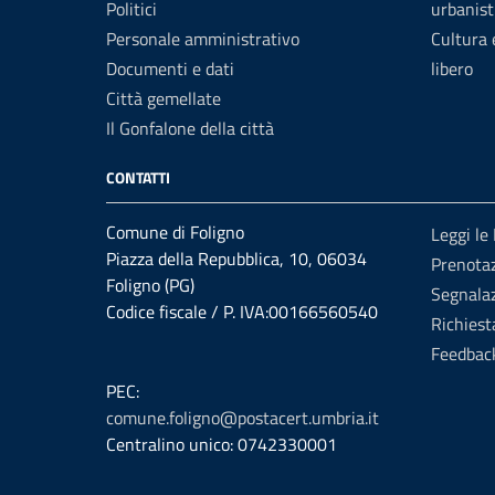
Politici
urbanist
Personale amministrativo
Cultura
Documenti e dati
libero
Città gemellate
Il Gonfalone della città
CONTATTI
Comune di Foligno
Leggi le
Piazza della Repubblica, 10, 06034
Prenota
Foligno (PG)
Segnalaz
Codice fiscale / P. IVA:00166560540
Richiest
Feedbac
PEC:
comune.foligno@postacert.umbria.it
Centralino unico: 0742330001