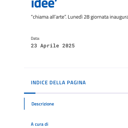
idee’
Dettagli della notizi
“chiama all’arte”. Lunedì 28 giornata inaugu
Data:
23 Aprile 2025
INDICE DELLA PAGINA
Descrizione
A cura di