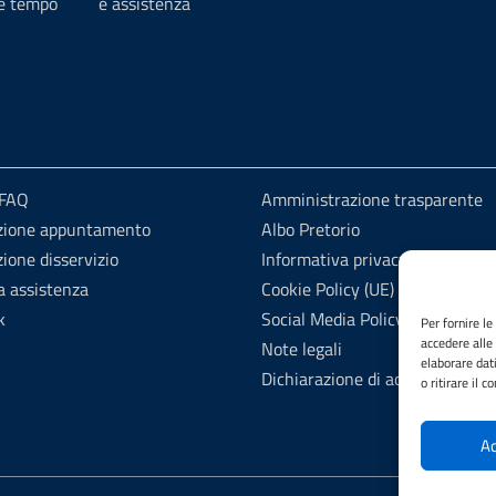
 e tempo
e assistenza
 FAQ
Amministrazione trasparente
zione appuntamento
Albo Pretorio
ione disservizio
Informativa privacy
a assistenza
Cookie Policy (UE)
k
Social Media Policy
Per fornire l
accedere alle
Note legali
elaborare dat
Dichiarazione di accessibilità
o ritirare il 
Ac