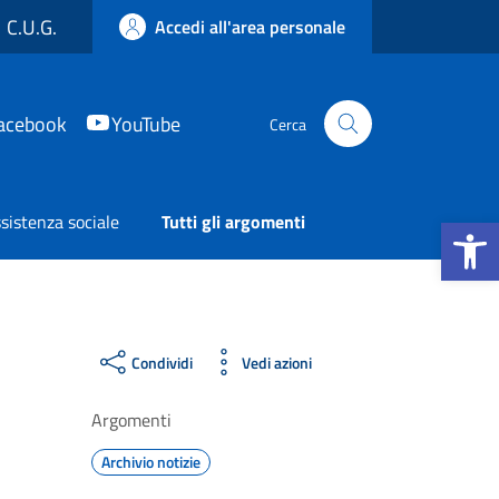
C.U.G.
Accedi all'area personale
acebook
YouTube
Cerca
Apri la b
sistenza sociale
Tutti gli argomenti
Condividi
Vedi azioni
Argomenti
Archivio notizie