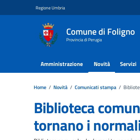
Vai ai contenuti
Vai al footer
Regione Umbria
Comune di Foligno
Provincia di Perugia
Amministrazione
Novità
Servizi
Home
/
Novità
/
Comunicati stampa
/
Bibliot
Biblioteca comun
tornano i normali