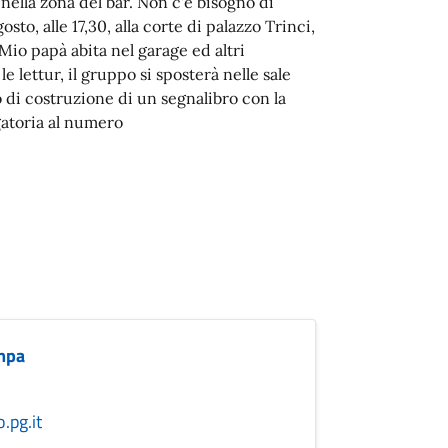
ella zona del bar. Non c'è bisogno di
to, alle 17,30, alla corte di palazzo Trinci,
Mio papà abita nel garage ed altri
le lettur, il gruppo si sposterà nelle sale
o di costruzione di un segnalibro con la
gatoria al numero
ampa
.pg.it