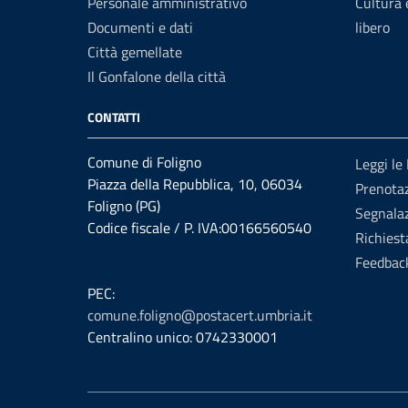
Personale amministrativo
Cultura
Documenti e dati
libero
Città gemellate
Il Gonfalone della città
CONTATTI
Comune di Foligno
Leggi le
Piazza della Repubblica, 10, 06034
Prenota
Foligno (PG)
Segnalaz
Codice fiscale / P. IVA:00166560540
Richiest
Feedbac
PEC:
comune.foligno@postacert.umbria.it
Centralino unico: 0742330001