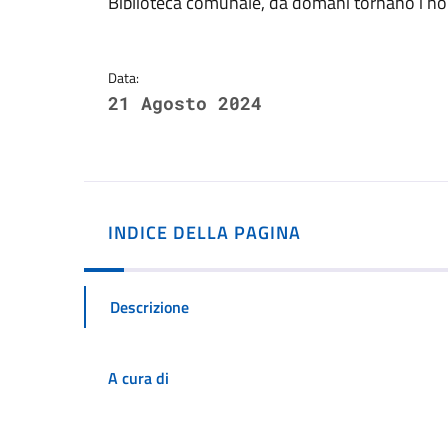
Dettagli della notizi
Biblioteca comunale, da domani tornano i nor
Data:
21 Agosto 2024
INDICE DELLA PAGINA
Descrizione
A cura di