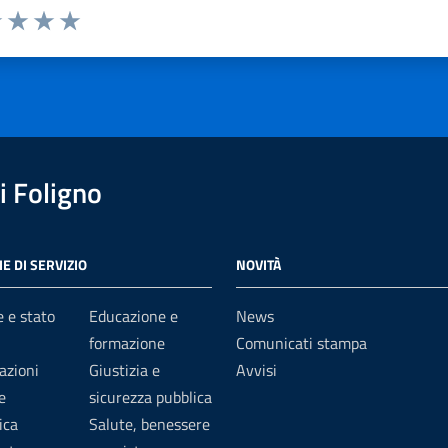
1 stelle su 5
uta 2 stelle su 5
Valuta 3 stelle su 5
Valuta 4 stelle su 5
Valuta 5 stelle su 5
 Foligno
E DI SERVIZIO
NOVITÀ
 e stato
Educazione e
News
formazione
Comunicati stampa
azioni
Giustizia e
Avvisi
e
sicurezza pubblica
ica
Salute, benessere