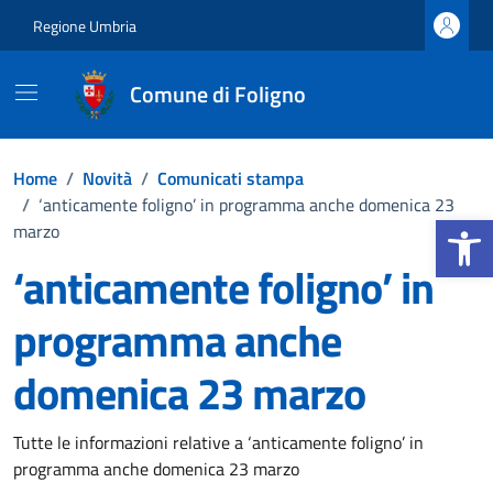
Vai ai contenuti
Vai al footer
Regione Umbria
Comune di Foligno
Home
/
Novità
/
Comunicati stampa
/
‘anticamente foligno’ in programma anche domenica 23
Apri la b
marzo
‘anticamente foligno’ in
programma anche
domenica 23 marzo
Dettagli della notizia
Tutte le informazioni relative a ‘anticamente foligno’ in
programma anche domenica 23 marzo