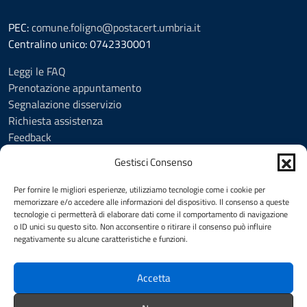
PEC:
comune.foligno@postacert.umbria.it
Centralino unico: 0742330001
Leggi le FAQ
Prenotazione appuntamento
Segnalazione disservizio
Richiesta assistenza
Feedback
Amministrazione trasparente
Gestisci Consenso
Albo Pretorio
Informativa privacy
Per fornire le migliori esperienze, utilizziamo tecnologie come i cookie per
Cookie Policy (UE)
memorizzare e/o accedere alle informazioni del dispositivo. Il consenso a queste
tecnologie ci permetterà di elaborare dati come il comportamento di navigazione
Social Media Policy
o ID unici su questo sito. Non acconsentire o ritirare il consenso può influire
Note legali
negativamente su alcune caratteristiche e funzioni.
Dichiarazione di accessibilità
Accetta
SEGUICI SU