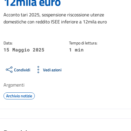
12mila euro
Dettagli della notizia
Acconto tari 2025, sospensione riscossione utenze
domestiche con reddito ISEE inferiore a 12mila euro
Data:
Tempo di lettura:
15 Maggio 2025
1 min
Condividi
Vedi azioni
Argomenti
Archivio notizie