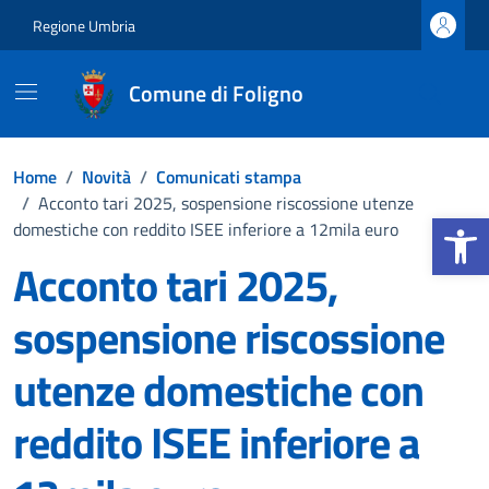
Vai ai contenuti
Vai al footer
Regione Umbria
Comune di Foligno
Home
/
Novità
/
Comunicati stampa
/
Acconto tari 2025, sospensione riscossione utenze
Apri la b
domestiche con reddito ISEE inferiore a 12mila euro
Acconto tari 2025,
sospensione riscossione
utenze domestiche con
reddito ISEE inferiore a