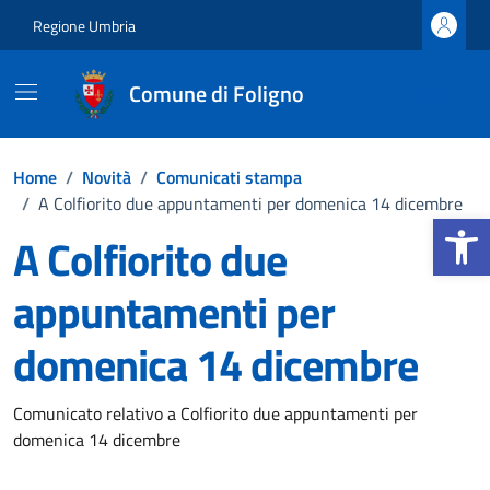
Vai ai contenuti
Vai al footer
Regione Umbria
Comune di Foligno
Home
/
Novità
/
Comunicati stampa
/
A Colfiorito due appuntamenti per domenica 14 dicembre
Apri la b
A Colfiorito due
appuntamenti per
domenica 14 dicembre
Dettagli della notizia
Comunicato relativo a Colfiorito due appuntamenti per
domenica 14 dicembre