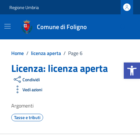
Vai ai contenuti
Vai al footer
Regione Umbria
Comune di Foligno
Home
/
licenza aperta
/
Page 6
Apri la b
Licenza:
licenza aperta
Condividi
Vedi azioni
Argomenti
Tasse e tributi