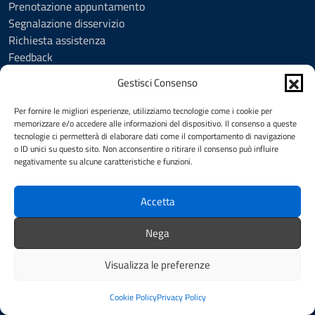
Prenotazione appuntamento
Segnalazione disservizio
Richiesta assistenza
Feedback
Amministrazione trasparente
Gestisci Consenso
Albo Pretorio
Informativa privacy
Per fornire le migliori esperienze, utilizziamo tecnologie come i cookie per
Cookie Policy (UE)
memorizzare e/o accedere alle informazioni del dispositivo. Il consenso a queste
tecnologie ci permetterà di elaborare dati come il comportamento di navigazione
Social Media Policy
o ID unici su questo sito. Non acconsentire o ritirare il consenso può influire
Note legali
negativamente su alcune caratteristiche e funzioni.
Dichiarazione di accessibilità
Accetta
SEGUICI SU
Nega
Facebook
YouTube
Visualizza le preferenze
Intranet
Redazione
Mappa del sito
Credits
Cookie Policy
Privacy Policy