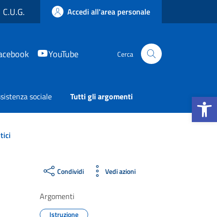
C.U.G.
Accedi all'area personale
acebook
YouTube
Cerca
Apri la b
sistenza sociale
Tutti gli argomenti
tici
Condividi
Vedi azioni
Argomenti
Istruzione