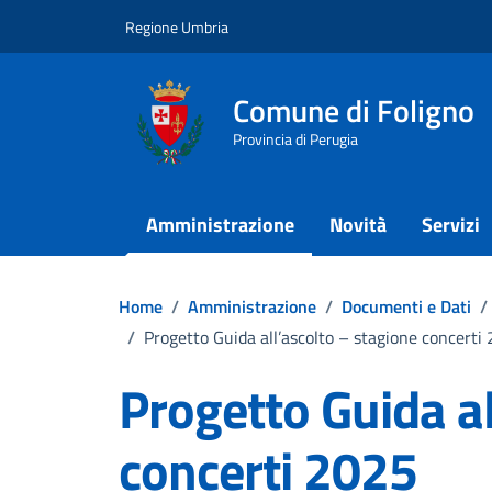
Vai ai contenuti
Vai al footer
Regione Umbria
Comune di Foligno
Provincia di Perugia
Amministrazione
Novità
Servizi
Home
/
Amministrazione
/
Documenti e Dati
/
/
Progetto Guida all’ascolto – stagione concerti
Progetto Guida al
concerti 2025