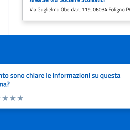
Via Guglielmo Oberdan, 119, 06034 Foligno P
to sono chiare le informazioni su questa
na?
1 stelle su 5
uta 2 stelle su 5
Valuta 3 stelle su 5
Valuta 4 stelle su 5
Valuta 5 stelle su 5