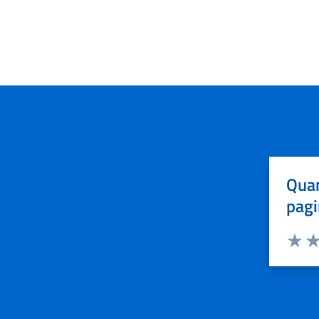
Quan
pagi
Valuta 
Val