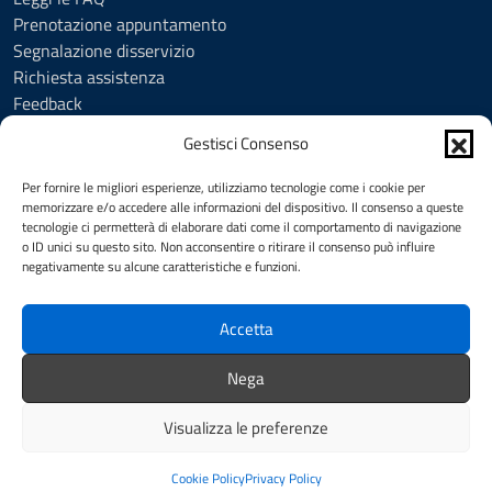
Prenotazione appuntamento
Segnalazione disservizio
Richiesta assistenza
Feedback
Amministrazione trasparente
Gestisci Consenso
Albo Pretorio
Informativa privacy
Per fornire le migliori esperienze, utilizziamo tecnologie come i cookie per
Cookie Policy (UE)
memorizzare e/o accedere alle informazioni del dispositivo. Il consenso a queste
tecnologie ci permetterà di elaborare dati come il comportamento di navigazione
Social Media Policy
o ID unici su questo sito. Non acconsentire o ritirare il consenso può influire
Note legali
negativamente su alcune caratteristiche e funzioni.
Dichiarazione di accessibilità
Accetta
SEGUICI SU
Nega
Facebook
YouTube
Visualizza le preferenze
Intranet
Redazione
Mappa del sito
Credits
Cookie Policy
Privacy Policy