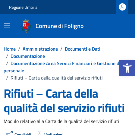
Vai ai contenuti
Vai al footer
Regione Umbria
Comune di Foligno
Home
/
Amministrazione
/
Documenti e Dati
/
Documentazione
Apri la b
/
Documentazione Area Servizi Finanziari e Gestione del
personale
/
Rifiuti – Carta della qualità del servizio rifiuti
Rifiuti – Carta della
qualità del servizio rifiuti
Dettagli del documento
Modulo relativo alla Carta della qualità del servizio rifiuti
Condividi
Vedi azioni