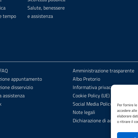
ica
Salute, benessere
 e tempo
e assistenza
 FAQ
Amministrazione trasparente
zione appuntamento
Albo Pretorio
ione disservizio
Informativa privacy
a assistenza
Cookie Policy (UE)
k
Social Media Policy
Per fornire l
accedere alle
Note legali
elaborare dat
Dichiarazione di accessibilità
o ritirare il 