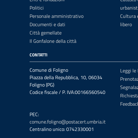
Politici
urbanist
Personale amministrativo
Cultura
Documenti e dati
libero
Città gemellate
Il Gonfalone della città
CONTATTI
Comune di Foligno
Leggi le
Piazza della Repubblica, 10, 06034
Prenota
Foligno (PG)
Segnalaz
Codice fiscale / P. IVA:00166560540
Richiest
Feedbac
PEC:
comune.foligno@postacert.umbria.it
Centralino unico: 0742330001