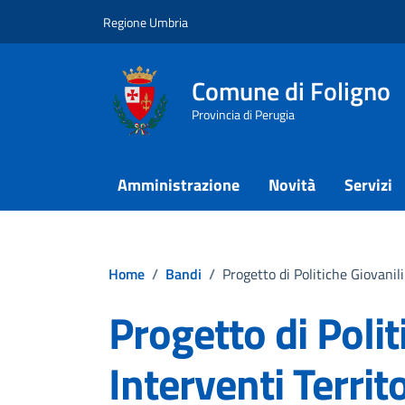
Vai ai contenuti
Vai al footer
Regione Umbria
Comune di Foligno
Provincia di Perugia
Amministrazione
Novità
Servizi
Home
/
Bandi
/
Progetto di Politiche Giovani
Progetto di Polit
Interventi Territ