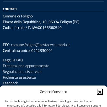
CONTATTI
Comune di Foligno
Piazza della Repubblica, 10, 06034 Foligno (PG)
Codice fiscale / P. IVA:00166560540
PEC:
comune.foligno@postacert.umbria.it
Centralino unico: 0742330001
Leggi le FAQ
Prenotazione appuntamento
Segnalazione disservizio
Richiesta assistenza
Feedback
Amministrazione trasparente
Gestisci Consenso
Albo Pretorio
Informativa privacy
Per fornire le migliori esperienze, utilizziamo tecnologie come i cookie per
Cookie Policy (UE)
memorizzare e/o accedere alle informazioni del dispositivo. Il consenso a queste