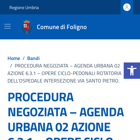
Vai ai contenuti
Vai al footer
Regione Umbria
Comune di Foligno
Home
/
Bandi
Apri la b
/
PROCEDURA NEGOZIATA – AGENDA URBANA 02
AZIONE 6.3.1 – OPERE CICLO-PEDONALI ROTATORIA
DELL’OSPEDALE INTERSEZIONE VIA SANTO PIETRO.
PROCEDURA
NEGOZIATA – AGENDA
URBANA 02 AZIONE