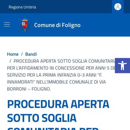
Vai ai contenuti
Vai al footer
Regione Umbria
Comune di Foligno
Home
/
Bandi
Apri la b
/
PROCEDURA APERTA SOTTO SOGLIA COMUNITARIA
PER L’AFFIDAMENTO IN CONCESSIONE PER ANNI 5 DEL
SERVIZIO PER LA PRIMA INFANZIA 0-3 ANNI “F.
INNAMORATI” NELL’IMMOBILE COMUNALE DI VIA
BORRONI – FOLIGNO.
PROCEDURA APERTA
SOTTO SOGLIA