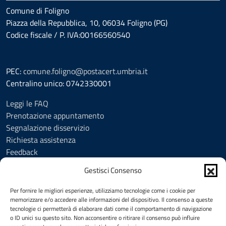
Comune di Foligno
Piazza della Repubblica, 10, 06034 Foligno (PG)
Codice fiscale / P. IVA:00166560540
PEC:
comune.foligno@postacert.umbria.it
Centralino unico: 0742330001
Leggi le FAQ
Prenotazione appuntamento
Segnalazione disservizio
Richiesta assistenza
Feedback
Amministrazione trasparente
Gestisci Consenso
Albo Pretorio
Informativa privacy
Per fornire le migliori esperienze, utilizziamo tecnologie come i cookie per
Cookie Policy (UE)
memorizzare e/o accedere alle informazioni del dispositivo. Il consenso a queste
tecnologie ci permetterà di elaborare dati come il comportamento di navigazione
Social Media Policy
o ID unici su questo sito. Non acconsentire o ritirare il consenso può influire
Note legali