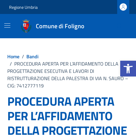
Vai ai contenuti
Vai al footer
Regione Umbria
Comune di Foligno
Home
/
Bandi
Apri la b
/
PROCEDURA APERTA PER L’AFFIDAMENTO DELLA
PROGETTAZIONE ESECUTIVA E LAVORI DI
RISTRUTTURAZIONE DELLA PALESTRA DI VIA N. SAURO –
CIG: 7412777119
PROCEDURA APERTA
PER L’AFFIDAMENTO
DELLA PROGETTAZIONE