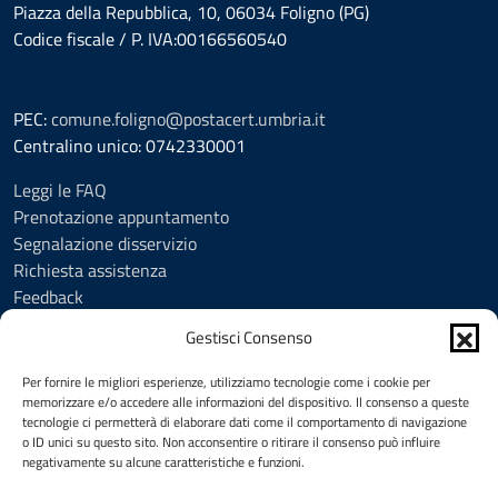
Piazza della Repubblica, 10, 06034 Foligno (PG)
Codice fiscale / P. IVA:00166560540
PEC:
comune.foligno@postacert.umbria.it
Centralino unico: 0742330001
Leggi le FAQ
Prenotazione appuntamento
Segnalazione disservizio
Richiesta assistenza
Feedback
Amministrazione trasparente
Gestisci Consenso
Albo Pretorio
Informativa privacy
Per fornire le migliori esperienze, utilizziamo tecnologie come i cookie per
Cookie Policy (UE)
memorizzare e/o accedere alle informazioni del dispositivo. Il consenso a queste
tecnologie ci permetterà di elaborare dati come il comportamento di navigazione
Social Media Policy
o ID unici su questo sito. Non acconsentire o ritirare il consenso può influire
Note legali
negativamente su alcune caratteristiche e funzioni.
Dichiarazione di accessibilità