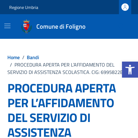
Vai ai contenuti
Vai al footer
Regione Umbria
Comune di Foligno
Home
/
Bandi
Apri la b
/
PROCEDURA APERTA PER L’AFFIDAMENTO DEL
SERVIZIO DI ASSISTENZA SCOLASTICA. CIG: 6995822EEE.
PROCEDURA APERTA
PER L’AFFIDAMENTO
DEL SERVIZIO DI
ASSISTENZA