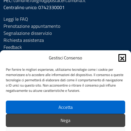
PEC:
comune.foligno@postacert.umbria.it
Centralino unico: 0742330001
Leggi le FAQ
Prenotazione appuntamento
Segnalazione disservizio
Richiesta assistenza
Feedback
Amministrazione trasparente
Gestisci Consenso
Albo Pretorio
Informativa privacy
Per fornire le migliori esperienze, utilizziamo tecnologie come i cookie per
Cookie Policy (UE)
memorizzare e/o accedere alle informazioni del dispositivo. Il consenso a queste
tecnologie ci permetterà di elaborare dati come il comportamento di navigazione
Social Media Policy
o ID unici su questo sito. Non acconsentire o ritirare il consenso può influire
Note legali
negativamente su alcune caratteristiche e funzioni.
Dichiarazione di accessibilità
Accetta
SEGUICI SU
Nega
Facebook
YouTube