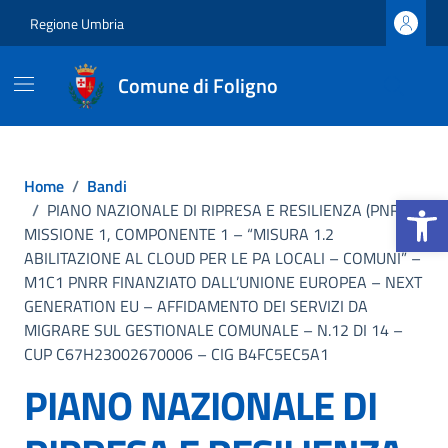
Vai ai contenuti
Vai al footer
Regione Umbria
Comune di Foligno
Home
/
Bandi
Apri la b
/
PIANO NAZIONALE DI RIPRESA E RESILIENZA (PNRR),
MISSIONE 1, COMPONENTE 1 – “MISURA 1.2
ABILITAZIONE AL CLOUD PER LE PA LOCALI – COMUNI” –
M1C1 PNRR FINANZIATO DALL’UNIONE EUROPEA – NEXT
GENERATION EU – AFFIDAMENTO DEI SERVIZI DA
MIGRARE SUL GESTIONALE COMUNALE – N.12 DI 14 –
CUP C67H23002670006 – CIG B4FC5EC5A1
PIANO NAZIONALE DI