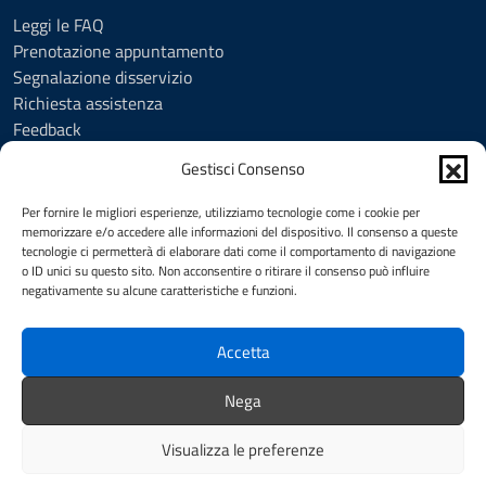
Leggi le FAQ
Prenotazione appuntamento
Segnalazione disservizio
Richiesta assistenza
Feedback
Amministrazione trasparente
Gestisci Consenso
Albo Pretorio
Informativa privacy
Per fornire le migliori esperienze, utilizziamo tecnologie come i cookie per
Cookie Policy (UE)
memorizzare e/o accedere alle informazioni del dispositivo. Il consenso a queste
tecnologie ci permetterà di elaborare dati come il comportamento di navigazione
Social Media Policy
o ID unici su questo sito. Non acconsentire o ritirare il consenso può influire
Note legali
negativamente su alcune caratteristiche e funzioni.
Dichiarazione di accessibilità
Accetta
SEGUICI SU
Nega
Facebook
YouTube
Visualizza le preferenze