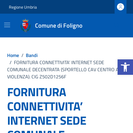
Vai ai contenuti
Vai al footer
Regione Umbria
Comune di Foligno
Home
/
Bandi
Apri la b
/
FORNITURA CONNETTIVITA’ INTERNET SEDE
COMUNALE DECENTRATA (SPORTELLO CAV CENTRO ANTI
VIOLENZA). CIG Z502D1256F
FORNITURA
CONNETTIVITA’
INTERNET SEDE