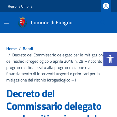
Vai ai contenuti
Vai al footer
Regione Umbria
Comune di Foligno
Home
/
Bandi
Apri la b
/
Decreto del Commissario delegato per la mitigazione
del rischio idrogeologico 5 aprile 2018 n. 29 – Accordo di
programma finalizzato alla programmazione e al
finanziamento di interventi urgenti e prioritari per la
mitigazione del rischio idrogeologico – I
Decreto del
Commissario delegato