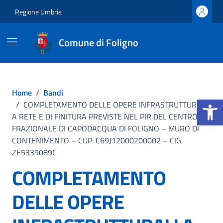
Vai ai contenuti
Vai al footer
Regione Umbria
Comune di Foligno
Home
/
Bandi
Apri la b
/
COMPLETAMENTO DELLE OPERE INFRASTRUTTURALI
A RETE E DI FINITURA PREVISTE NEL PIR DEL CENTRO
FRAZIONALE DI CAPODACQUA DI FOLIGNO – MURO DI
CONTENIMENTO – CUP: C69J12000200002 – CIG
ZE5339089C
COMPLETAMENTO
DELLE OPERE