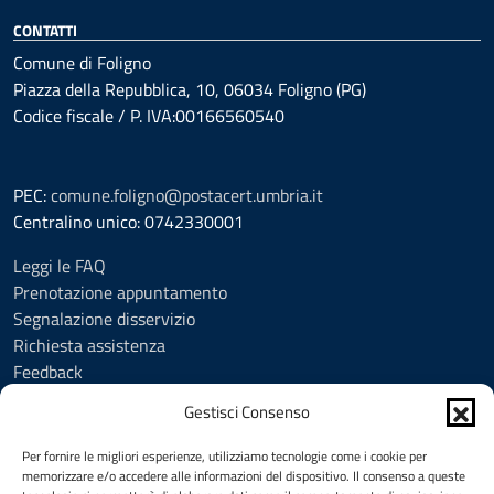
CONTATTI
Comune di Foligno
Piazza della Repubblica, 10, 06034 Foligno (PG)
Codice fiscale / P. IVA:00166560540
PEC:
comune.foligno@postacert.umbria.it
Centralino unico: 0742330001
Leggi le FAQ
Prenotazione appuntamento
Segnalazione disservizio
Richiesta assistenza
Feedback
Amministrazione trasparente
Gestisci Consenso
Albo Pretorio
Informativa privacy
Per fornire le migliori esperienze, utilizziamo tecnologie come i cookie per
Cookie Policy (UE)
memorizzare e/o accedere alle informazioni del dispositivo. Il consenso a queste