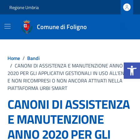
Vai ai contenuti
Vai al footer
Regione Umbria
Comune di Foligno
Home
/
Bandi
Apri la b
/
CANONI DI ASSISTENZA E MANUTENZIONE ANNO
2020 PER GLI APPLICATIVI GESTIONALI IN USO ALL’ENTE
E NON RICOMPRESI O NON ANCORA ATTIVATI NELLA
PIATTAFORMA URBI SMART
CANONI DI ASSISTENZA
E MANUTENZIONE
ANNO 2020 PER GLI