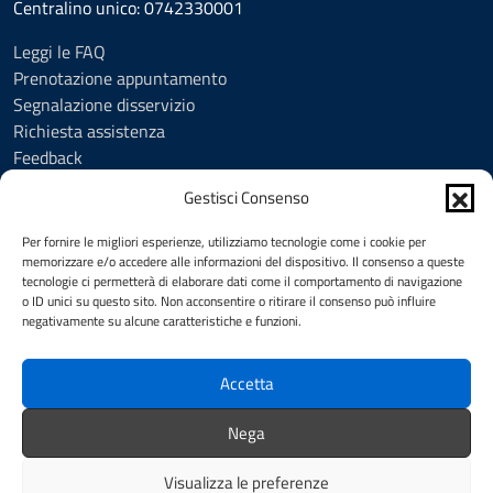
Centralino unico: 0742330001
Leggi le FAQ
Prenotazione appuntamento
Segnalazione disservizio
Richiesta assistenza
Feedback
Amministrazione trasparente
Gestisci Consenso
Albo Pretorio
Informativa privacy
Per fornire le migliori esperienze, utilizziamo tecnologie come i cookie per
Cookie Policy (UE)
memorizzare e/o accedere alle informazioni del dispositivo. Il consenso a queste
tecnologie ci permetterà di elaborare dati come il comportamento di navigazione
Social Media Policy
o ID unici su questo sito. Non acconsentire o ritirare il consenso può influire
Note legali
negativamente su alcune caratteristiche e funzioni.
Dichiarazione di accessibilità
Accetta
SEGUICI SU
Nega
Facebook
YouTube
Visualizza le preferenze