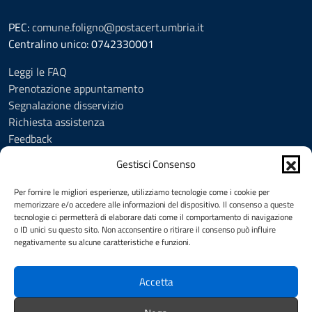
PEC:
comune.foligno@postacert.umbria.it
Centralino unico: 0742330001
Leggi le FAQ
Prenotazione appuntamento
Segnalazione disservizio
Richiesta assistenza
Feedback
Amministrazione trasparente
Gestisci Consenso
Albo Pretorio
Informativa privacy
Per fornire le migliori esperienze, utilizziamo tecnologie come i cookie per
Cookie Policy (UE)
memorizzare e/o accedere alle informazioni del dispositivo. Il consenso a queste
tecnologie ci permetterà di elaborare dati come il comportamento di navigazione
Social Media Policy
o ID unici su questo sito. Non acconsentire o ritirare il consenso può influire
Note legali
negativamente su alcune caratteristiche e funzioni.
Dichiarazione di accessibilità
Accetta
SEGUICI SU