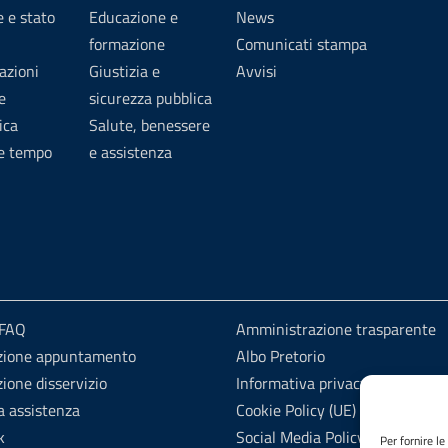
 e stato
Educazione e
News
formazione
Comunicati stampa
azioni
Giustizia e
Avvisi
e
sicurezza pubblica
ica
Salute, benessere
 e tempo
e assistenza
 FAQ
Amministrazione trasparente
zione appuntamento
Albo Pretorio
ione disservizio
Informativa privacy
a assistenza
Cookie Policy (UE)
k
Social Media Policy
Per fornire l