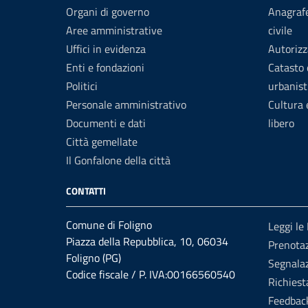
Organi di governo
Anagrafe
Aree amministrative
civile
Uffici in evidenza
Autorizz
Enti e fondazioni
Catasto 
Politici
urbanist
Personale amministrativo
Cultura
Documenti e dati
libero
Città gemellate
Il Gonfalone della città
CONTATTI
Comune di Foligno
Leggi le
Piazza della Repubblica, 10, 06034
Prenota
Foligno (PG)
Segnalaz
Codice fiscale / P. IVA:00166560540
Richiest
Feedbac