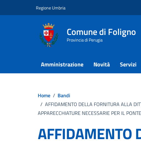
Vai ai contenuti
Vai al footer
Regione Umbria
Comune di Foligno
Provincia di Perugia
Amministrazione
Novità
Servizi
Home
/
Bandi
/
AFFIDAMENTO DELLA FORNITURA ALLA DITT
APPARECCHIATURE NECESSARIE PER IL PONTE R
AFFIDAMENTO D