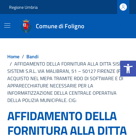
Vai ai contenuti
Vai al footer
Regione Umbria
Comune di Foligno
Home
/
Bandi
Apri la b
/
AFFIDAMENTO DELLA FORNITURA ALLA DITTA SISMIC
SISTEMI S.R.L. VIA MALIBRAN, 51 – 50127 FIRENZE (FI).
ACQUISTO NEL MEPA TRAMITE RDO DI SOFTWARE E DI
APPARECCHIATURE NECESSARIE PER LA
INFORMATIZZAZIONE DELLA CENTRALE OPERATIVA
DELLA POLIZIA MUNICIPALE. CIG:
AFFIDAMENTO DELLA
FORNITURA ALLA DITTA