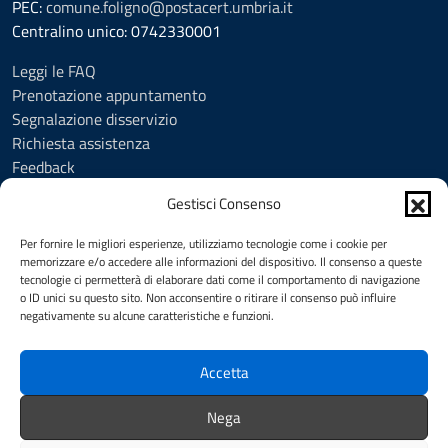
PEC:
comune.foligno@postacert.umbria.it
Centralino unico: 0742330001
Leggi le FAQ
Prenotazione appuntamento
Segnalazione disservizio
Richiesta assistenza
Feedback
Amministrazione trasparente
Gestisci Consenso
Albo Pretorio
Informativa privacy
Per fornire le migliori esperienze, utilizziamo tecnologie come i cookie per
Cookie Policy (UE)
memorizzare e/o accedere alle informazioni del dispositivo. Il consenso a queste
tecnologie ci permetterà di elaborare dati come il comportamento di navigazione
Social Media Policy
o ID unici su questo sito. Non acconsentire o ritirare il consenso può influire
Note legali
negativamente su alcune caratteristiche e funzioni.
Dichiarazione di accessibilità
Accetta
SEGUICI SU
Nega
Facebook
YouTube