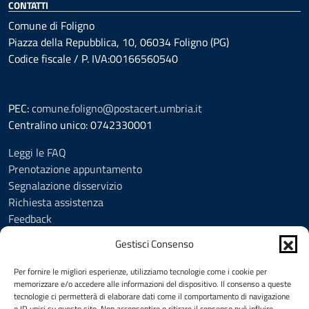
CONTATTI
Comune di Foligno
Piazza della Repubblica, 10, 06034 Foligno (PG)
Codice fiscale / P. IVA:00166560540
PEC:
comune.foligno@postacert.umbria.it
Centralino unico: 0742330001
Leggi le FAQ
Prenotazione appuntamento
Segnalazione disservizio
Richiesta assistenza
Feedback
Amministrazione trasparente
Gestisci Consenso
Albo Pretorio
Informativa privacy
Per fornire le migliori esperienze, utilizziamo tecnologie come i cookie per
Cookie Policy (UE)
memorizzare e/o accedere alle informazioni del dispositivo. Il consenso a queste
tecnologie ci permetterà di elaborare dati come il comportamento di navigazione
Social Media Policy
o ID unici su questo sito. Non acconsentire o ritirare il consenso può influire