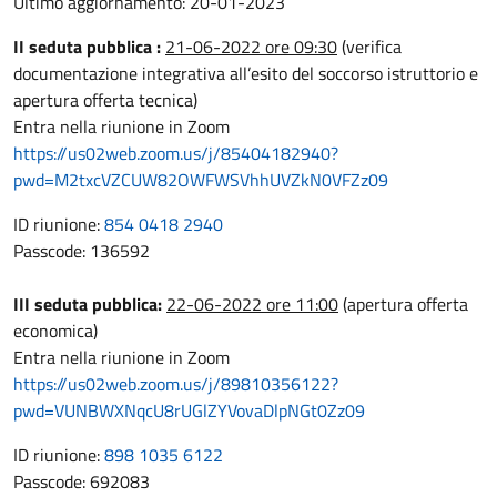
Ultimo aggiornamento: 20-01-2023
II seduta pubblica :
21-06-2022 ore 09:30
(verifica
documentazione integrativa all’esito del soccorso istruttorio e
apertura offerta tecnica)
Entra nella riunione in Zoom
https://us02web.zoom.us/j/85404182940?
pwd=M2txcVZCUW82OWFWSVhhUVZkN0VFZz09
ID riunione:
854 0418 2940
Passcode: 136592
III seduta pubblica:
22-06-2022 ore 11:00
(apertura offerta
economica)
Entra nella riunione in Zoom
https://us02web.zoom.us/j/89810356122?
pwd=VUNBWXNqcU8rUGlZYVovaDlpNGt0Zz09
ID riunione:
898 1035 6122
Passcode: 692083