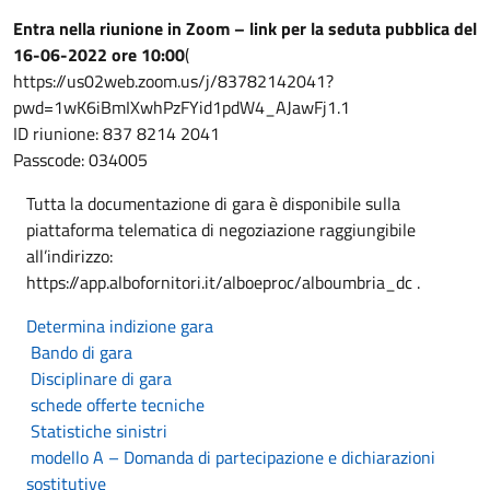
Entra nella riunione in Zoom – link per la seduta pubblica del
16-06-2022 ore 10:00
(
https://us02web.zoom.us/j/83782142041?
pwd=1wK6iBmIXwhPzFYid1pdW4_AJawFj1.1
ID riunione: 837 8214 2041
Passcode: 034005
Tutta la documentazione di gara è disponibile sulla
piattaforma telematica di negoziazione raggiungibile
all’indirizzo:
https://app.albofornitori.it/alboeproc/alboumbria_dc .
Determina indizione gara
Bando di gara
Disciplinare di gara
schede offerte tecniche
Statistiche sinistri
modello A – Domanda di partecipazione e dichiarazioni
sostitutive