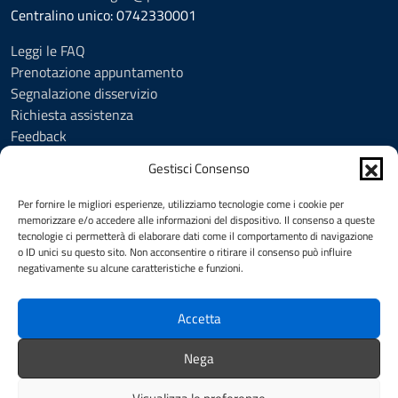
Centralino unico: 0742330001
Leggi le FAQ
Prenotazione appuntamento
Segnalazione disservizio
Richiesta assistenza
Feedback
Amministrazione trasparente
Gestisci Consenso
Albo Pretorio
Informativa privacy
Per fornire le migliori esperienze, utilizziamo tecnologie come i cookie per
Cookie Policy (UE)
memorizzare e/o accedere alle informazioni del dispositivo. Il consenso a queste
tecnologie ci permetterà di elaborare dati come il comportamento di navigazione
Social Media Policy
o ID unici su questo sito. Non acconsentire o ritirare il consenso può influire
Note legali
negativamente su alcune caratteristiche e funzioni.
Dichiarazione di accessibilità
Accetta
SEGUICI SU
Nega
Facebook
YouTube