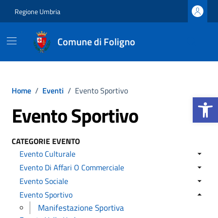
Vai ai contenuti
Vai al footer
Regione Umbria
Comune di Foligno
Home
/
Eventi
/
Evento Sportivo
Apri la b
Evento Sportivo
CATEGORIE EVENTO
Evento Culturale
Evento Di Affari O Commerciale
Evento Sociale
Evento Sportivo
Manifestazione Sportiva